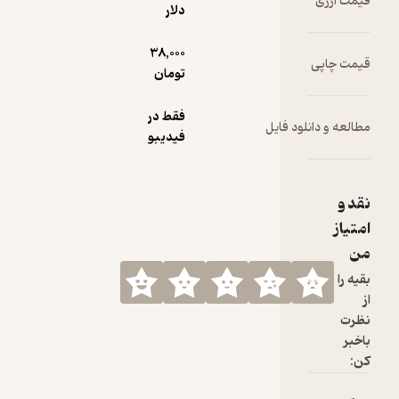
دلار
38,000
تومان
فقط در
ود فایل
فیدیبو