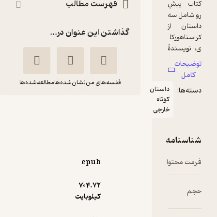
فهرست مطالب
گذاشتن این عنوان در...
قفسه‌های من
نشان‌شده‌ها
مطالعه‌شده‌ها
استان
تاه
آخرین گرگ
ارجی
لاسلو
نیکزاد
کراسناهورکای
نورپناه
نشر ثالث
epub
خوش‌خوان 📚
(
1
)
3.3
(6)
704.۷۲
کیلوبایت
55,000
تومان