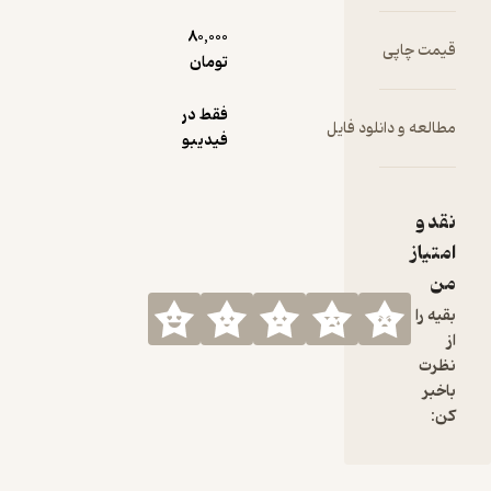
80,000
یمت چاپی
تومان
فقط در
طالعه و دانلود فایل
فیدیبو
قد و
متیاز
ن
قیه را
ز
ظرت
اخبر
ن: