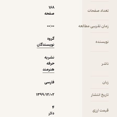
168
عداد صفحات
منتظر امتیاز
صفحه
18,000
20,000
٪
10
تومان
مان تقریبی مطالعه
۰۰:۰۰
گروه
ویسنده
نویسندگان
نمونه
نشریه
حرفه
اشر
هنرمند
بان
فارسی
اریخ انتشار
۱۳۹۹/۱۲/۰۲
4
یمت ارزی
دلار