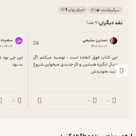
اجرای روان 🎙️
(
1
)
سرگرم‌کننده 🧩
(
2
)
نقد دیگران
(9 نقد)
نسترن سلیمی
سعیده 
س
5
۲-۰۹-۱۲
۱۴۰۱-۱۰-۰۶
این کتاب فوق العاده است ، توصیه میکنم اگر 
دنبال انگیزه هستین و کار جدیدی میخواین شروع 
بد بود
کنید بخونیدش
0
0
0