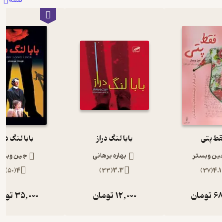
همه
ط پتی
بابا لنگ دراز
بابا لنگ دراز
ین وبستر
بهاره برهانی
جین وبست
)
50
(
4
)
33
(
3.3
)
37
(
4.1
68
تومان
12,000
تومان
35,000
توما