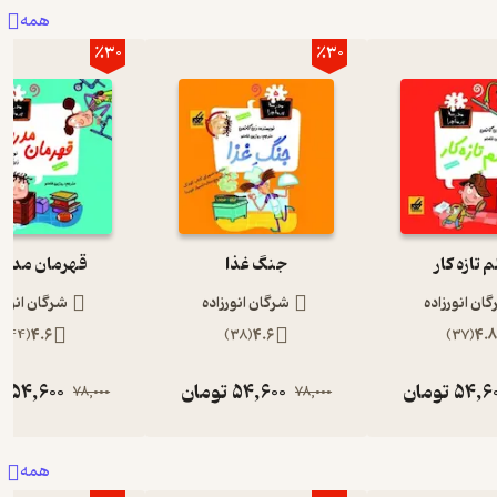
همه
٪30
٪30
 تازه کار
جنگ غذا
قهرمان مدر
ان انورزاده
شرگان انورزاده
شرگان انورز
)
44
(
4.6
)
38
(
4.6
)
37
(
4.
54,6
تومان
54,600
تومان
54,600
ت
78,000
78,000
همه