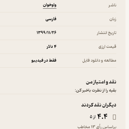
واوخوان
ناشر
زبان
فارسی
تاریخ انتشار
۱۳۹۹/۱۱/۲۶
قیمت ارزی
4 دلار
مطالعه و دانلود فایل
فقط در فیدیبو
نقد و امتیاز من
بقیه را از نظرت باخبر کن:
دیگران نقد کردند
4.4
از 5
براساس رأی 13 مخاطب