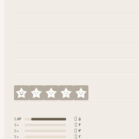
84 ٪
5
0 ٪
4
0 ٪
3
0 ٪
2