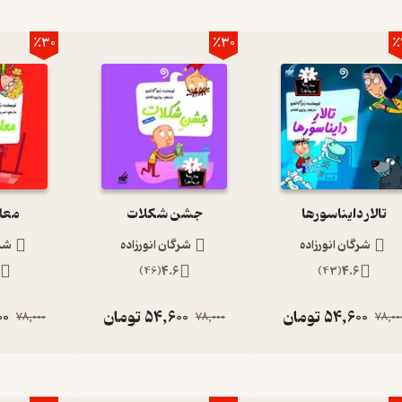
٪30
٪30
٪
تالار دایناسورها
جشن شکلات
معلم
شرگان انورزاده
شرگان انورزاده
شرگ
8
)
46
(
4.6
)
43
(
4.6
54,600
تومان
54,600
تومان
00
78,000
78,000
78,00