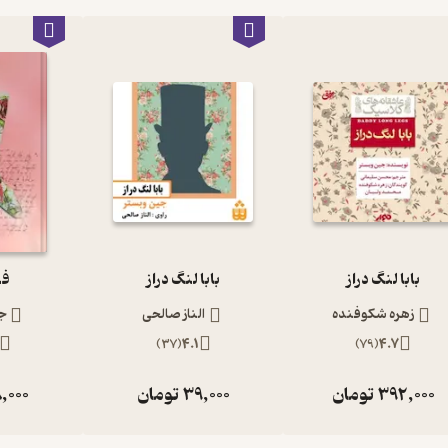
بابا لنگ دراز
بابا لنگ دراز
فق
زهره شکوفنده
الناز صالحی
ج
)
37
(
4.1
)
79
(
4.7
392,000
تومان
39,000
تومان
,000