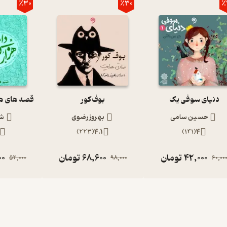
٪30
٪30
٪
دنیای سوفی یک
بوف کور
حسین سامی
بهروز رضوی
شی
)
223
(
4.1
)
141
(
4
42,000
تومان
68,600
تومان
00
52,000
98,000
60,00