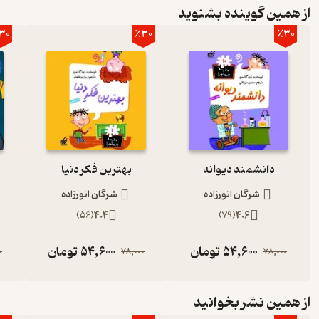
از همین گوینده بشنوید
30
٪30
٪30
دانشمند دیوانه
بهترین فکر دنیا
شرگان انورزاده
شرگان انورزاده
)
56
(
4.4
)
79
(
4.6
54,600
تومان
54,600
تومان
0
78,000
78,000
از همین نشر بخوانید