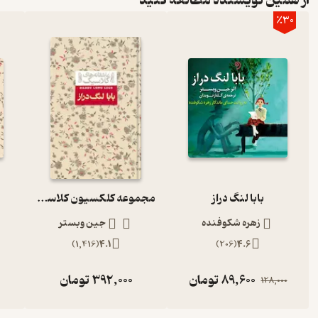
از همین نویسنده مطالعه کنید
٪30
بابا لنگ دراز
مجموعه کلکسیون کلاسیک، بابا لنگ دراز
زهره شکوفنده
جین وبستر
)
1,416
(
4.1
)
206
(
4.6
89,600
تومان
392,000
تومان
128,000