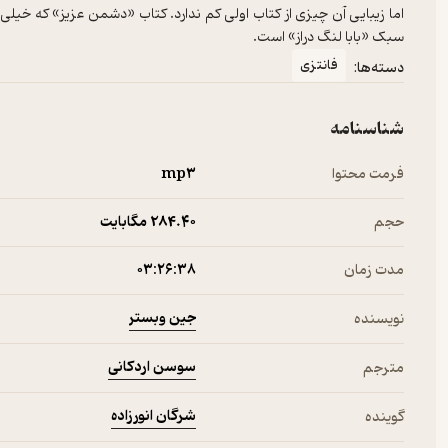
اما زیبایی آن چیزی از کتاب اولی کم ندارد. کتاب «دشمن عزیز» که خیلی ها 
سبک «بابا لنگ دراز» است.
فانتزی
دسته‌ها:
شناسنامه
فرمت محتوا
mp۳
حجم
284.۴۰ مگابایت
مدت زمان
۰۳:۲۶:۳۸
جین وبستر
نویسنده
سوسن اردکانی
مترجم
شرگان انورزاده
گوینده