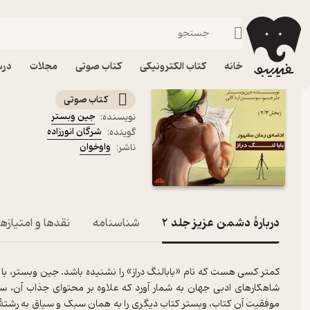
فانتزی
فیدیبو
کتاب صوتی
داستان و رمان
داستان و رمان خارجی
کتاب صوتی دشمن عزیز جلد 2 اثر جین
خانه
کتاب الکترونیکی
کتاب صوتی
مجلات
درس
(
کتاب صوتی
جین وبستر
نویسنده
:
شرگان انورزاده
گوینده
:
واوخوان
ناشر
:
دربارۀ دشمن عزیز جلد 2
شناسنامه
نقدها و امتیازها
کمتر کسی هست که نام «بابالنگ دراز» را نشنیده باشد. جین وبستر، با سب
شاهکارهای ادبی جهان به شمار آورد که علاوه بر محتوای جذاب آن، ساختا
موفقیت آن کتاب، وبستر کتاب دیگری را به همان سبک و سیاق به رشتۀ تحر