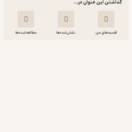
گذاشتن این عنوان در...
قفسه‌های من
نشان‌شده‌ها
مطالعه‌شده‌ها
دشمن عزیز جلد 2
جین وبستر
شرگان انورزاده
واوخوان
سرگرم‌کننده 🧩
(
2
)
4.4
(13)
39,200
56,000
٪
30
تومان
نمونه