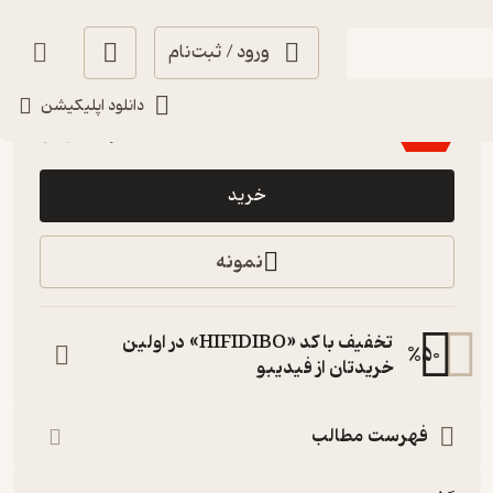
ورود / ثبت‌نام
سرگرم‌کننده 🧩
(
2
)
4.4
(13)
دانلود اپلیکیشن
39,200
56,000
٪
30
تومان
خرید
نمونه
تخفیف با کد «HIFIDIBO» در اولین
%
50
خریدتان از فیدیبو
فهرست مطالب