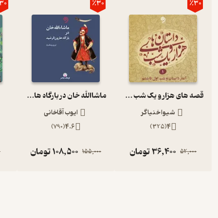
30
٪30
٪30
قصه های هزار و یک شب جلد 1
ماشاالله خان در بارگاه هارون الرشید
شیوا خنیاگر
ایوب آقاخانی
)
790
(
4.6
)
325
(
4
36,400
تومان
108,500
تومان
0
155,000
52,000