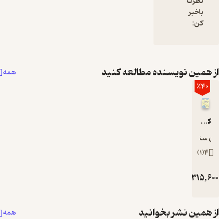
یسنده مطالعه کنید
همه
رکبیر
ان
ر بخوانید
همه