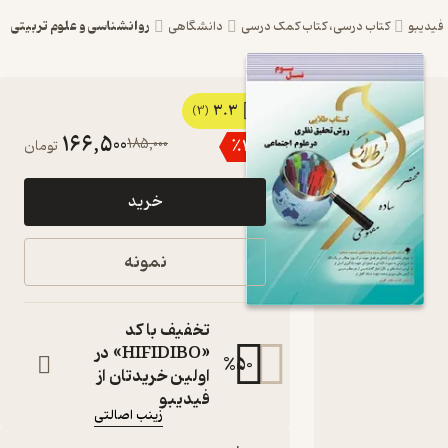
روانشناسی و علوم تربیتی
کتاب درسی، کتاب کمک درسی
دانشگاهی
3.3
کتاب طلایی
(3)
166,500
185,000
٪
10
تومان
روش تحقیق
نظری در علوم
خرید
اجتماعی اثر
زینب اصالتی
نمونه
نشر انتشارات
مولفین طلایی
تخفیف با کد
ویژه دانشجویان سراسر
«HIFIDIBO» در
%
50
کشور
اولین خریدتان از
کتاب متنی
فیدیبو
زینب اصالتی
نویسنده
:
ناشر
: