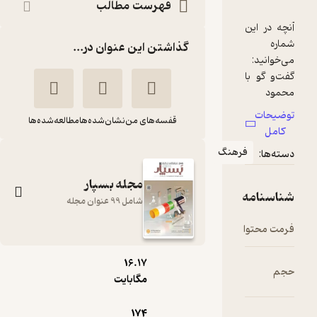
فهرست مطالب
آنچه در این
شماره
گذاشتن این عنوان در...
گفت‌و گو با
محمود
مفیدی
توضیحات
قفسه‌های من
نشان‌شده‌ها
مطالعه‌شده‌ها
شمیرانی،
کامل
مدیر عامل
فرهنگ
دسته‌ها:
شرکت
گرانول
مجله بسپار
شناسنامه
شامل 99 عنوان مجله
ارزش
ده‌برابری
فرمت محتوا
pdf
صادرات
صنعت
16.۱۷
بسپار شماره 220
حجم
مستربچ و
مگابایت
گروه نویسندگان
کامپاند در
مقابل
174
گروه مجلات بسپار