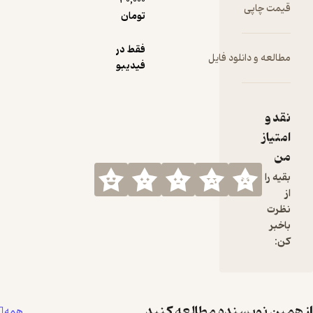
30,000
قیمت چاپی
تومان
فقط در
مطالعه و دانلود فایل
فیدیبو
نقد و
امتیاز
من
بقیه را
از
نظرت
باخبر
کن:
همین نویسنده مطالعه کنید
همه