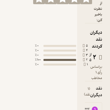
0 ٪
5
0 ٪
4
0 ٪
3
100 ٪
2
0 ٪
1
(1
قد)
91133****