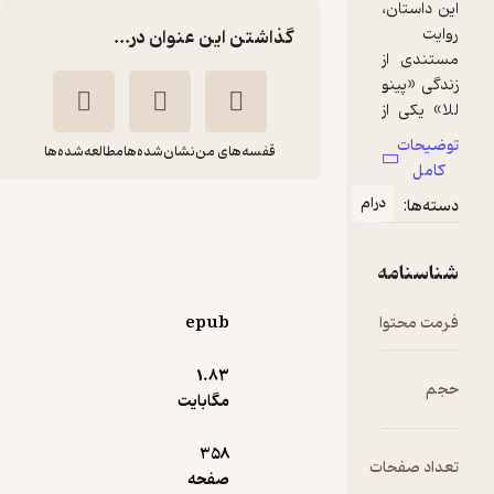
گذاشتن این عنوان در...
قفسه‌های من
نشان‌شده‌ها
مطالعه‌شده‌ها
ام
زیر آسمانی سرخ جلد 1
مارک
فاطمه
سالیوان
هادوی
نادریان
epub
40,000
1.۸۳
منتظر امتیاز
تومان
مگابایت
358
ت
صفحه