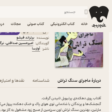
داستان
فیدیبو
کتاب صوتی
کودک
کتاب صوتی ماجرای سنگ ت
خانه
کتاب الکترونیکی
کتاب صوتی
مجلات
درس
کتاب صوتی
فیدی‌پلاس
برتراند فیشو
نویسنده
:
امیرحسین صداقتی
،
نرگ
گویندگان
:
آوارسا
ناشر
:
دربارۀ ماجرای سنگ تراش
شناسنامه
نقدها و امتیازه