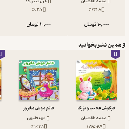
محمد طالشیان
غزل قنبرزاده
)
6
(
3.7
)
12
(
2.8
10,000
تومان
10,000
تومان
از همین نشر بخوانید
خرگوش عجیب و بزرگ
خانم موش مغرور
محمد طالشیان
الهه فقیهی
)
210
(
3.1
)
365
(
4.4