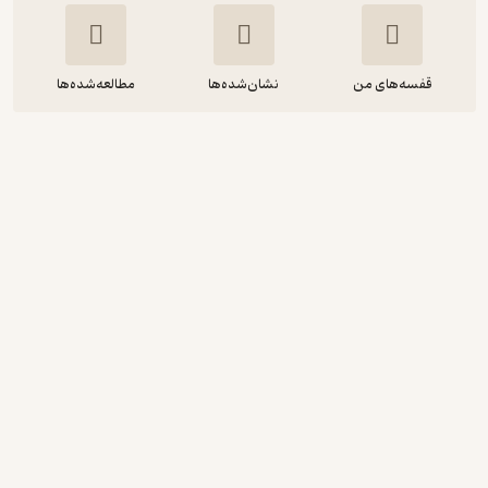
قفسه‌های من
نشان‌شده‌ها
مطالعه‌شده‌ها
ماجرای سنگ تراش
برتراند فیشو
امیرحسین صداقتی
آوارسا
10,000
منتظر امتیاز
تومان
دریافت از فیدی‌پلاس!
نمونه