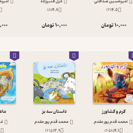
امیرحسین صداقتی
غزل قنبرزاده
امیر
)
8
(
4.8
)
4
(
4.5
10,000
تومان
10,000
تومان
,000
کرم و کشاورز
داستان سه بز
ماه
محمد قدم پور مقدم
محمد قدم پور مقدم
غز
2
)
215
(
3.9
)
258
(
4.1