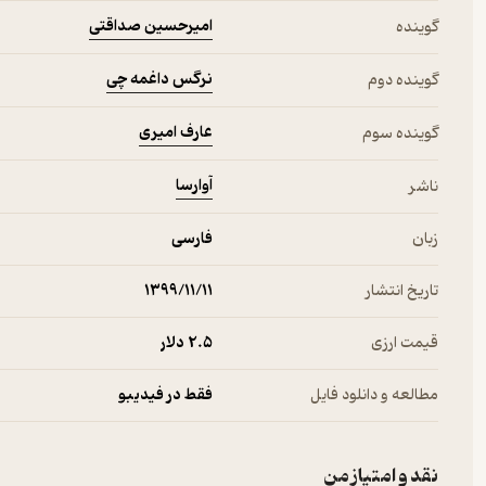
امیرحسین صداقتی
گوینده
نرگس داغمه چی
گوینده دوم
عارف امیری
گوینده سوم
آوارسا
ناشر
زبان
فارسی
تاریخ انتشار
۱۳۹۹/۱۱/۱۱
قیمت ارزی
2.۵ دلار
مطالعه و دانلود فایل
فقط در فیدیبو
نقد و امتیاز من