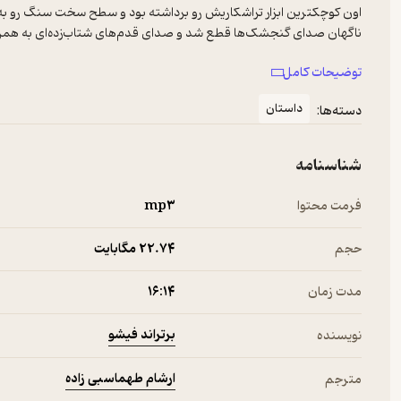
مارتین روش رو از مجسمه برگردوند و دو سرباز رو دید که جلوی خونه‌اش
توضیحات کامل
داستان
دسته‌ها:
شناسنامه
فرمت محتوا
mp۳
حجم
22.۷۴ مگابایت
مدت زمان
۱۶:۱۴
برتراند فیشو
نویسنده
ارشام طهماسبی زاده
مترجم