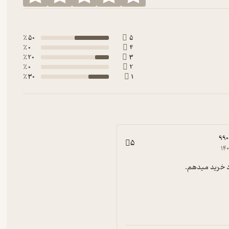
50 ٪
5
0 ٪
4
20 ٪
3
0 ٪
2
30 ٪
1
990
5
۱۴
شی
م حتما کتاب‌های زیر را که در فیدیبو به راحتی در دسترس شما هستند،
 خرید میدهم.