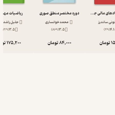
بازارها و نهادهای مالی جلد 1
دوره مختصر منطق صوری
ریاضیات مهن
تونی ساندرز
محمد خوانساری
جلیل راشد 
2,729
(
3.5
)
869
(
3.5
)
49
(
4.1
15
تومان
84,000
تومان
175,200
توم