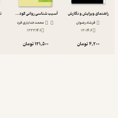
راهنمای ویرایش و نگارش
آسیب شناسی روانی کودک و نوجوان با تجدید نظر کلی براساس DSM 5
ت
فرشاد رضوان
محمد خدایاری فرد
)
333
(
4.1
)
30
(
4.6
4,200
تومان
121,500
تومان