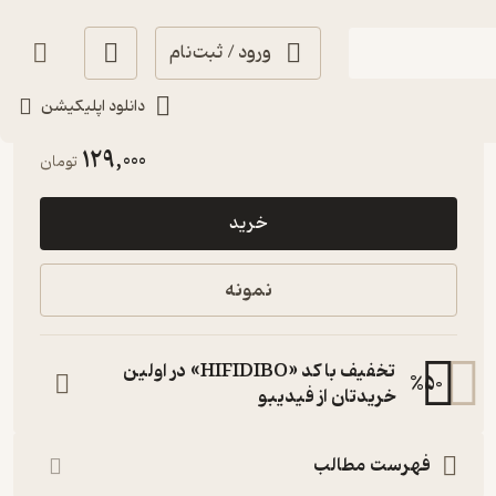
ورود / ثبت‌نام
دانلود اپلیکیشن
آموزنده 🦉
(
1
)
3.4
(10)
129,000
تومان
خرید
نمونه
تخفیف با کد «HIFIDIBO» در اولین
%
50
خریدتان از فیدیبو
فهرست مطالب