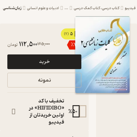
زبان‌شناسی
کتاب درسی، کتاب کمک درسی
...
ادبیات و علوم انسانی
5
کتاب طلایی
(2)
112,500
125,000
٪
10
تومان
کلیات زبان
شناسی 2 اثر
خرید
رضا صابری
کرهرودی نشر
نمونه
انتشارات
مولفین طلایی
تخفیف با کد
ویژه دانشجویان سراسر
«HIFIDIBO» در
%
50
کشور
اولین خریدتان از
کتاب متنی
فیدیبو
نویسنده
:
رضا صابری کرهرودی