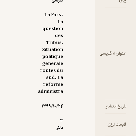
فارسی
La Fars :
La
question
des
Tribus.
Situation
ان انگلیسی
politique
generale
routes du
sud. La
reforme
administra
خ انتشار
۱۳۹۹/۱۰/۲۴
3
ت ارزی
دلار