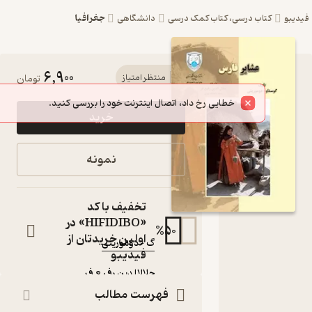
جغرافیا
کتاب درسی، کتاب کمک درسی
دانشگاهی
6,900
کتاب عشایر
منتظر امتیاز
تومان
فارس اثر گ –
خرید
دومورینی نشر
انتشارات
نمونه
دانشگاه تهران
اصلاحات اداری
تخفیف با کد
کتاب متنی
«HIFIDIBO» در
50
%
نویسنده
:
اولین خریدتان از
گ – دومورینی
فیدیبو
مترجم
:
جلالالدین رفیع فر
ناشر
:
فهرست مطالب
انتشارات دانشگاه تهران