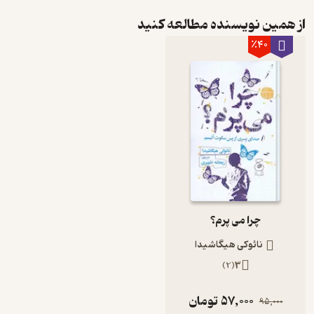
از همین نویسنده مطالعه کنید
٪40
چرا می پرم؟
نائوکی هیگاشیدا
)
2
(
3
57,000
تومان
95,000