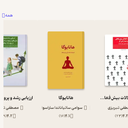
همه
درمان اختلالات بیش‌فعالی و عدم تمرکز (ADHD)
هاتایوگا
فی تبریزی
سوامی ساتیاناندا ساراسوتی
مصطفی تبر
)
9
(
4.2
)
16
(
4.1
)
23
(
4.