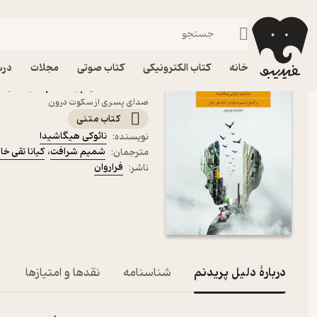
نقد و نظریه روانشناسی
فیدیبو
کتاب الکترونیکی
روانشناسی
خانه
کتاب الکترونیکی
کتاب صوتی
مجلات
درس
کتاب دلیل پریدنم اثر نائو
صدای پسری از سکوت درون
کتاب متنی
نائوکی هیگاشیدا
نویسنده
:
شمیم شرافت
،
کیانا تقی ­خا
مترجمان
:
فراروان
ناشر
:
دربارۀ دلیل پریدنم
شناسنامه
نقدها و امتیازها