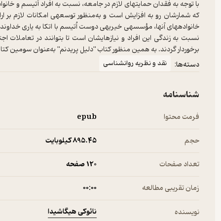
که شمارشان رو به افزایش است و به‌منظور توسعه­ی امکانات لازم بر ار
خانواده‎های آن­ها، مؤسسه­ی خیریه­ی دوست اُتیسم با اتکا به یار
نسبت به زندگی این افراد و نیازهای‎شان است تا
برخوردار گردند. به همین منظور کتاب "دلیل پریدنم" به‌عنوان سومین 
نقد و نظریه روانشناسی
دسته‌ها:
شناسنامه
فرمت محتوا
epub
حجم
895.۴۵ کیلوبایت
تعداد صفحات
120 صفحه
زمان تقریبی مطالعه
۰۰:۰۰
نائوکی هیگاشیدا
نویسنده