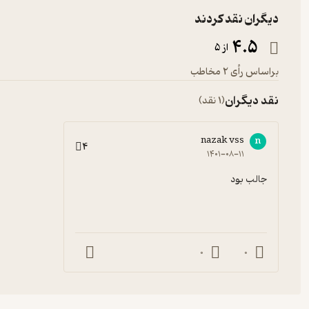
دیگران نقد کردند
4.5
از 5
براساس رأی 2 مخاطب
نقد دیگران
(1 نقد)
nazak vss
n
4
۱۴۰۱-۰۸-۱۱
جالب بود
0
0