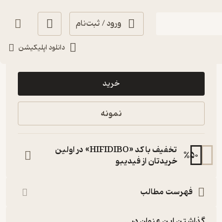
ورود / ثبت‌نام
دانلود اپلیکیشن
25,000
4.5
(2)
تومان
خرید
نمونه
تخفیف با کد «HIFIDIBO» در اولین
%
50
خریدتان از فیدیبو
فهرست مطالب
گذاشتن این عنوان در...