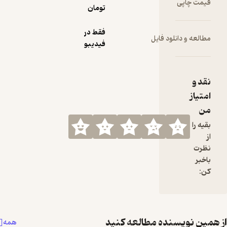
تومان
فقط در
لود فایل
فیدیبو
نده مطالعه کنید
همه