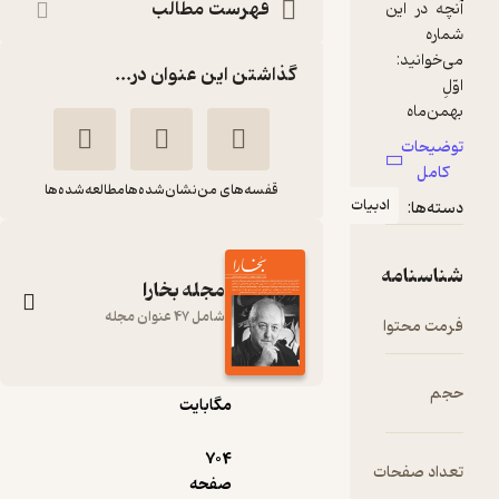
فهرست مطالب
گذاشتن این عنوان در...
قفسه‌های من
نشان‌شده‌ها
مطالعه‌شده‌ها
دبیات
مجله بخارا
شامل 47 عنوان مجله
epub
19.۶۲
مگابایت
فرهنگی هنری بخارا
شماره 141
704
ت
گروه نویسندگان
صفحه