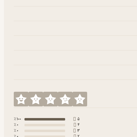
100 ٪
5
0 ٪
4
0 ٪
3
0 ٪
2