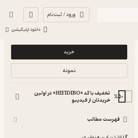
ورود / ثبت‌نام
دانلود اپلیکیشن
8,000
5
(1)
تومان
خرید
نمونه
تخفیف با کد «HIFIDIBO» در اولین
%
50
خریدتان از فیدیبو
فهرست مطالب
گذاشتن این عنوان در...