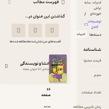
فهرست مطالب
گذاشتن این عنوان در...
دبیات
قفسه‌های من
نشان‌شده‌ها
مطالعه‌شده‌ها
pdf
انشا و نویسندگی
شامل 57 عنوان مجله
11.۲۴
مگابایت
66
انشا و نویسندگی
ت
صفحه
شماره 121
گروه نویسندگان
 مطالعه
۰۰:۰۰