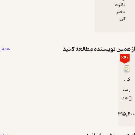
یسنده مطالعه کنید
همه
رکبیر
ان