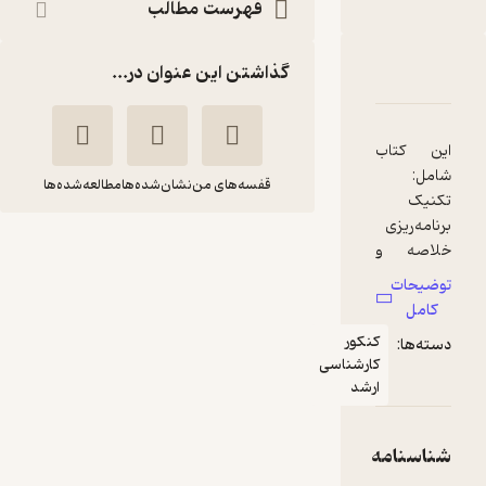
فهرست مطالب
گذاشتن این عنوان در...
مادگی آزمون کارشناسی ارشد ساختمان داده ها
سنامه
نقدها و امتیازها
ب
قفسه‌های من
نشان‌شده‌ها
مطالعه‌شده‌ها
آمادگی آزمون
و
کارشناسی ارشد
ساختمان داده ها
 و
گروه مولفان سنجش
کنکور
امیرکبیر
کارشناسی
ارشد
سنجش امیرکبیر
ی
مه
منتظر امتیاز