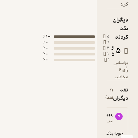
کن:
دیگران
نقد
کردند
100 ٪
5
0 ٪
4
از
5
0 ٪
3
0 ٪
2
5
0 ٪
1
براساس
رأی 6
مخاطب
نقد
(1
دیگران
نقد)
99021****9
9
5
۱۴۰۱-۰۷-۱۳
خوبه بدک نی