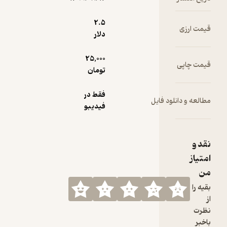
می‌دهند.
2.۵
قیمت ارزی
دلار
25,000
قیمت چاپی
تومان
فقط در
مطالعه و دانلود فایل
فیدیبو
نقد و
امتیاز
من
بقیه را
از
نظرت
باخبر