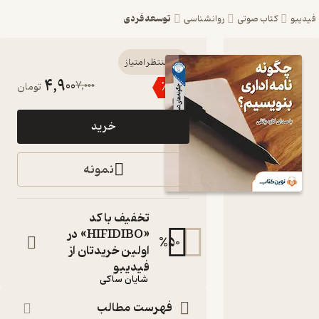
توسعه فردی
یبو
کتاب صوتی
روانشناسی
کتاب
منتظر امتیاز
4,900
7,000
٪
30
تومان
صوتی
چگونه
خرید
نامه اداری
بنویسیم؟
نمونه
اثر شایان
ساکی
تخفیف با کد
«HIFIDIBO» در
کتاب
%
50
صوتی
اولین خریدتان از
نویسنده
:
فیدیبو
شایان ساکی
گوینده
:
فهرست مطالب
کاوه یانقی