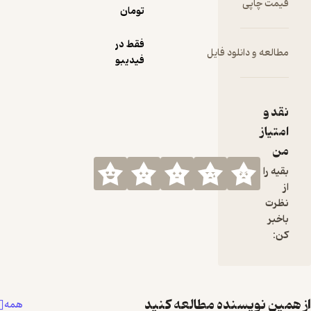
تومان
فقط در
لود فایل
فیدیبو
نده مطالعه کنید
همه