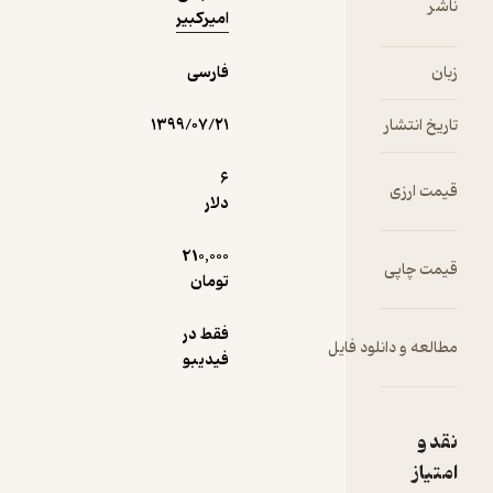
امیرکبیر
فارسی
ار
۱۳۹۹/۰۷/۲۱
6
ی
دلار
210,000
ی
تومان
فقط در
دانلود فایل
فیدیبو