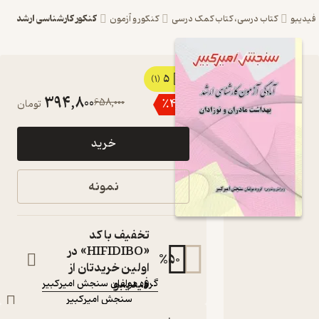
کنکور کارشناسی ارشد
درسی، کتاب کمک درسی
کنکور و آزمون
5
کتاب آمادگی آزمون
(1)
394,800
658,000
٪
40
تومان
کارشناسی ارشد
بهداشت مادران و
خرید
نوزادان اثر گروه
مولفان سنجش
نمونه
امیرکبیر نشر
سنجش امیرکبیر
تخفیف با کد
«HIFIDIBO» در
کتاب متنی
%
50
اولین خریدتان از
نویسنده
:
فیدیبو
گروه مولفان سنجش امیرکبیر
سنجش امیرکبیر
ناشر
: