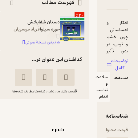
ارۀ دستان شفابخش
شناسنامه
نقدها و امتیازها
فهرست مطالب
٪30
دستان شفابخش
کار و
خوزه سیلوا
فریاد موسویان
اساتی
ن خشم
شنیدن نسخۀ صوتی
رس، در
 تأثیر
ی
گذاشتن این عنوان در...
یحات
گذارند
امل
در برابر،
سلامت
ه‌ها:
ی چون
و
م جایی
تناسب
قفسه‌های من
نشان‌شده‌ها
مطالعه‌شده‌ها
ایند و
اندام
یر،
یرش در
دستان شفابخش
 مثبت
اسنامه
خوزه سیلوا
مجید پزشکی
کان بر
ت محتوا
epub
انتشارات نسل نواندیش
 باورند