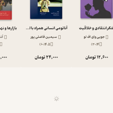
فکر انتقادی و خلاقیت
آناتومی انسانی همراه با اطلس رنگی و نکات بالینی
جویی وای اف لو
سیمین فاضلی پور
آن
)
60
(
4.5
)
30
(
4
12,600
تومان
24,000
تومان
,000