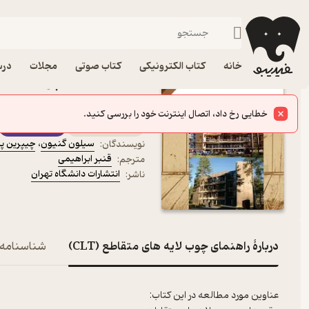
مهندسی 
فیدیبو
کتاب درسی، کتاب کمک درسی
دانشگاهی
فنی و مهندسی
خانه
کتاب الکترونیکی
کتاب صوتی
مجلات
درس
سیلون گنیون نشر انتشارا
خطایی رخ داد، اتصال اینترنت خود را بررسی کنید.
کتاب متنی
فیدی‌پلاس
سیلون گنیون
،
چیپرین پی
نویسندگان
:
قنبر ابراهیمی
مترجم
:
انتشارات دانشگاه تهران
ناشر
:
دربارۀ راهنمای چوب لایه های متقاطع (CLT)
شناسنامه