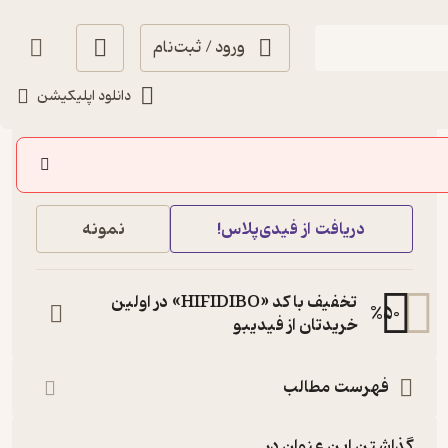
ورود / ثبت‌نام
دانلود اپلیکیشن
150,000
5
(1)
تومان
خرید
دریافت از فیدی‌پلاس!
نمونه
تخفیف با کد «HIFIDIBO» در اولین
%
50
خریدتان از فیدیبو
فهرست مطالب
گذاشتن این عنوان در...