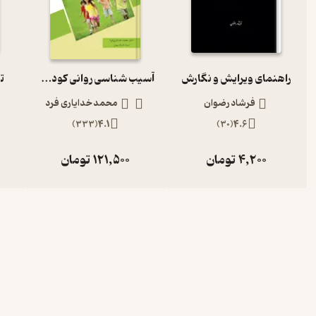
راهنمای ویرایش و نگارش
آسیب شناسی روانی کودک و نوجوان با تجدید نظر کلی براساس DSM 5
ت
فرشاد رضوان
محمد خدایاری فرد
)
333
(
4.1
)
30
(
4.6
4,200
تومان
121,500
تومان