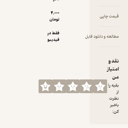
4,000
قیمت چاپی
تومان
فقط در
مطالعه و دانلود فایل
فیدیبو
نقد و
امتیاز
من
بقیه را
از
نظرت
باخبر
کن: