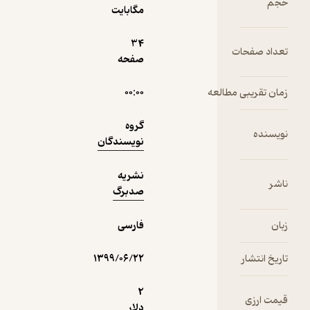
حجم
که بی‌قرار
مگابایت
نشریه صدبرگ
وزارت
34
فرهنگ و
تعداد صفحات
صفحه
منتظر امتیاز
تقویت
1,350
1,500
ظرفیت‌های
٪
10
تومان
زمان تقریبی مطالعه
۰۰:۰۰
مردمی
فرهنگ و
گروه
هنر
نویسنده
نویسندگان
نمونه
نشریه
ناشر
صدبرگ
زبان
فارسی
تاریخ انتشار
۱۳۹۹/۰۶/۲۲
2
قیمت ارزی
دلار