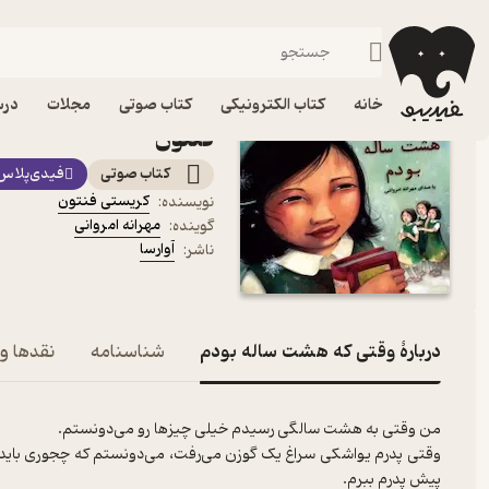
داستان
فیدیبو
کتاب صوتی
کودک
کتاب صوتی وقتی که هشت
خانه
کتاب الکترونیکی
کتاب صوتی
مجلات
درس
فنتون
کتاب صوتی
فیدی‌پلاس
کریستی فنتون
نویسنده
:
مهرانه امروانی
گوینده
:
آوارسا
ناشر
:
دربارۀ وقتی که هشت ساله بودم
شناسنامه
نقدها و 
وقتی پدرم یواشکی سراغ یک گوزن می‌رفت، می‌دونستم که چجوری باید سگه