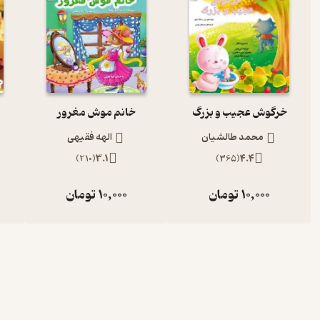
خرگوش عجیب و بزرگ
خانم موش مغرور
محمد طالشیان
الهه فقیهی
)
210
(
3.1
)
365
(
4.4
10,000
تومان
10,000
تومان