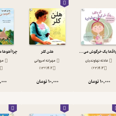
تو واقعا یک خرگوش می خوای؟
هلن کلر
عادله نهاوندیان
مهرانه امروانی
مهر
)
134
(
4.2
)
43
(
4.3
10,000
تومان
10,000
تومان
,000