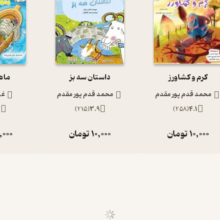
کرم و کشاورز
داستان سه بز
ماه
محمد قدم پور مقدم
محمد قدم پور مقدم
غز
2
)
215
(
3.9
)
258
(
4.1
10,000
تومان
10,000
تومان
,000