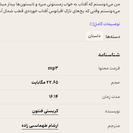
توضیحات کامل
اینکه خواهرم رُزی کتاب‌ها رو برام بخونه راضیم نمی‌کرد و همیشه دلم
داستان
دسته‌ها:
شناسنامه
فرمت محتوا
mp۳
حجم
22.۶۵ مگابایت
مدت زمان
۱۶:۱۴
کریستی فنتون
نویسنده
ارشام طهماسبی زاده
مترجم