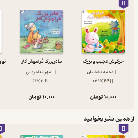
خرگوش عجیب و بزرگ
مادربزرگ فراموش کار
محمد طالشیان
مهرانه امروانی
)
45
(
3.6
)
365
(
4.4
10,000
تومان
10,000
تومان
از همین نشر بخوانید