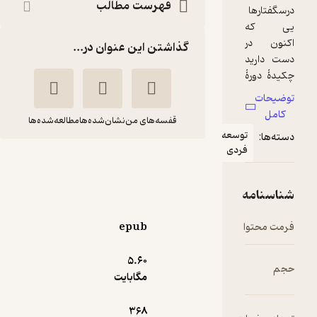
فهرست مطالب
گذاشتن این عنوان در...
قفسه‌های من
نشان‌شده‌ها
مطالعه‌شده‌ها
وسعه
ردی
برنامۀ بهی
فرزاد گلی
دهکده سلامت
epub
5.۶۰
5
(7)
مگابایت
15,300
17,000
٪
10
تومان
368