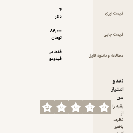
4
دلار
84,000
تومان
فقط در
یل
فیدیبو