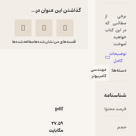
گذاشتن این عنوان در...
قفسه‌های من
نشان‌شده‌ها
مطالعه‌شده‌ها
آموزش گام به گام زبان
برنامه نویسی PHP
ی
حسن اصالت نیری
ر
موسسه فرهنگی هنری
دیباگران تهران
pdf
105,000
1
(1)
تومان
27.۵۹
مگابایت