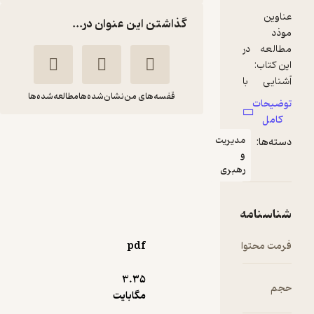
گذاشتن این عنوان در...
قفسه‌های من
نشان‌شده‌ها
مطالعه‌شده‌ها
مدیریت پروژه در
یت
ورزش
ی
فریده هادوی
انتشارات حتمی
164,500
3
pdf
(1)
تومان
3.۳۵
مگابایت