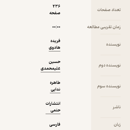
نمونه
236
صفحه
لعه
۰۰:۰۰
فریده
هادوی
حسین
علیمحمدی
طاهره
ندایی
انتشارات
حتمی
فارسی