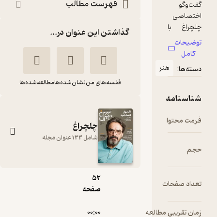
فهرست مطالب
گذاشتن این عنوان در...
نر
قفسه‌های من
نشان‌شده‌ها
مطالعه‌شده‌ها
pdf
چلچراغ
شامل 133 عنوان مجله
7.۳۷
مگابایت
52
هفته نامه چلچراغ
ت
صفحه
شماره 784
گروه نویسندگان
 مطالعه
۰۰:۰۰