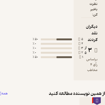
نظرت
باخبر
کن:
دیگران
نقد
کردند
50 ٪
5
0 ٪
4
از
3
0 ٪
3
0 ٪
2
5
50 ٪
1
براساس
رأی 4
مخاطب
همین نویسنده مطالعه کنید
همه
٪60