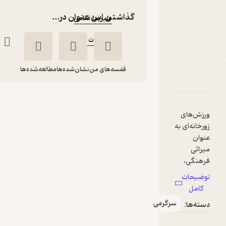
نویسنده
:
گذاشتن این عنوان در...
علیرضا غلامی
ناشر
:
انتشارات حتمی
قفسه‌های من
نشان‌شده‌ها
مطالعه‌شده‌ها
دربارۀ علم تمرین زورخانه ای
شناسنامه
نقدها و امتیازها
علم تمرین زورخانه ای
علیرضا غلامی
ورزش‌های
زورخانه‌ای به
انتشارات حتمی
عنوان
میراثی
فرهنگی،
129,500
3
(4)
تومان
نمادی از
توضیحات
هویت
کامل
تاریخی،
سرگرمی
دسته‌ها:
دینی و ملی
ما ایرانیان