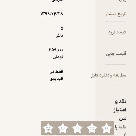
زورخانه‌ای در
نگارش
تاریخ انتشار
۱۳۹۹/۰۴/۲۸
مکتب
المپیزم
5
قیمت ارزی
الهام گرفته
دلار
باشد.
259,000
قیمت چاپی
تومان
فقط در
مطالعه و دانلود فایل
فیدیبو
نقد و
امتیاز
من
بقیه را
از