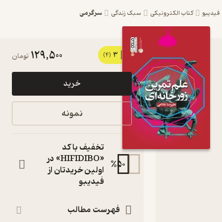
سرگرمی
یبو
کتاب الکترونیکی
سبک زندگی
129,500
3
کتاب علم
(4)
تومان
تمرین
خرید
زورخانه
ای اثر
نمونه
علیرضا
غلامی
تخفیف با کد
نشر
«HIFIDIBO» در
%
50
اولین خریدتان از
انتشارات
فیدیبو
حتمی
کتاب
فهرست مطالب
متنی