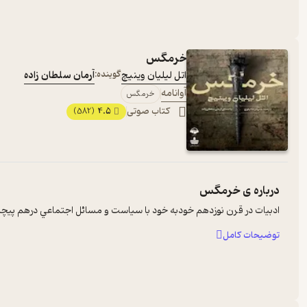
خرمگس
اتل لیلیان وینیچ
گوینده:
آرمان سلطان زاده
آوانامه
خرمگس
کتاب صوتی
4.5
(582)
درباره ی
خرمگس
ادبيات در قرن نوزدهم خودبه خود با سياست و مسائل اجتماعي درهم پيچيده ا
توضیحات کامل