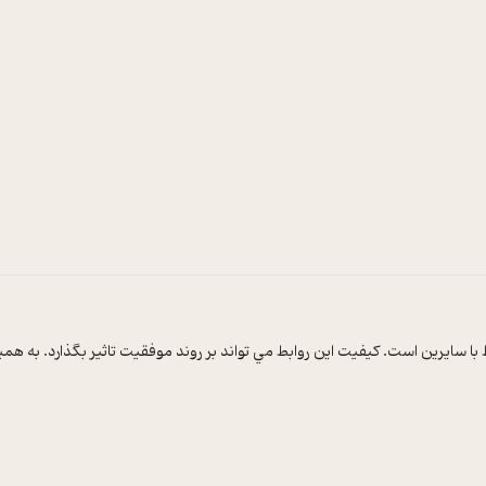
ايرين است. کيفيت اين روابط مي تواند بر روند موفقيت تاثير بگذارد. به همين 