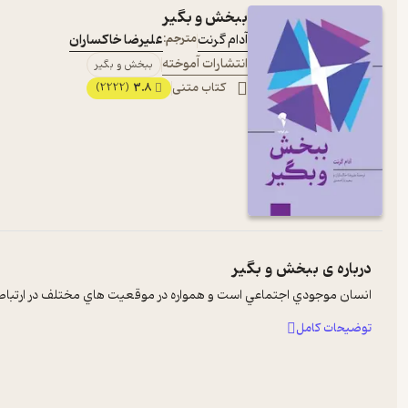
ببخش و بگیر
آدام گرنت
مترجم:
علیرضا خاکساران
انتشارات آموخته
ببخش و بگیر
کتاب متنی
3.8
(2222)
درباره ی
ببخش و بگیر
انسان موجودي اجتماعي است و همواره در موقعيت هاي مختلف در ارتباط با س
توضیحات کامل