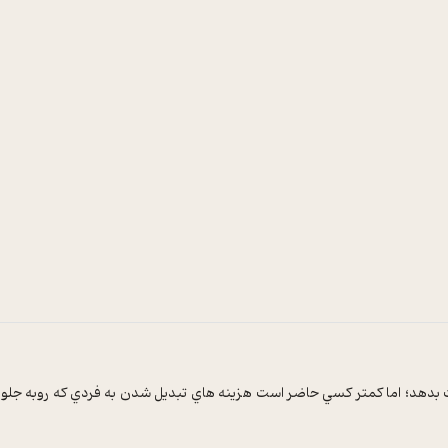
هد؛ اما کمتر کسي حاضر است هزينه هاي تبديل شدن به فردي که روبه جلو حرکت 