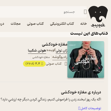
کتاب‌های پیشنهادی مجتبی شکوری۱
خانه
کتاب الکترونیکی
کتاب صوتی
مجلات
درس
کتاب‌های این لیست
مغازه خودکشی
ژان تولی
گوینده:
هوتن شکیبا
رادیوگوشه
مغازه خودکشی
کتاب صوتی
4.4
(6708)
درباره ی
مغازه خودکشی
اگه يک روز لبخند زدن را فراموش کنيم، زندگي کردن ديگر چه ارزشي دارد؟ 
توضیحات کامل