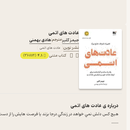
عادت های اتمی
جیمز کلیر
مترجم:
هادی بهمنی
نشر نوین
عادت های اتمی
کتاب متنی
4.1
(36872)
درباره ی
عادت های اتمی
هيچ کس دلش نمي خواهد در زندگي درجا بزند يا فرصت هايش را از دست بد
...
...