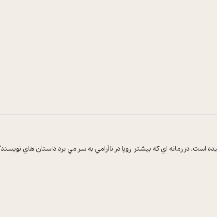
ست. در زمانه اي که بيشتر اروپا در ناآرامي به سر مي برد داستان هاي نويسندگان