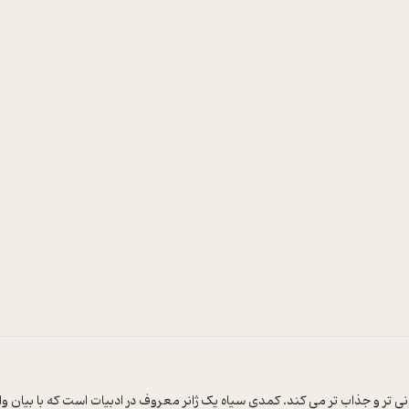
 تر و جذاب تر مي کند. کمدي سياه يک ژانر معروف در ادبيات است که با بيان واق