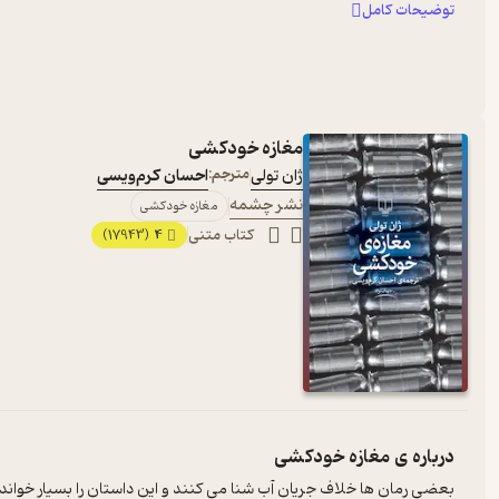
توضیحات کامل
مغازه خودکشی
ژان تولی
مترجم:
احسان کرم‌ویسی
نشر چشمه
مغازه خودکشی
کتاب متنی
4
(17943)
درباره ی
مغازه خودکشی
بعضي رمان ها خلاف جريان آب شنا مي کنند و اين داستان را بسيار خواندني