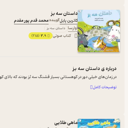
داستان سه بز
کاترین پایل
گوینده:
محمد قدم پور مقدم
آوارسا
داستان سه بز
کتاب صوتی
3.9
(215)
درباره ی
داستان سه بز
در زمان‌‌های خیلی دور در کوهستانی بسیار قشنگ سه بُز بودند که بالای کوه 
توضیحات کامل
ماهی طلایی