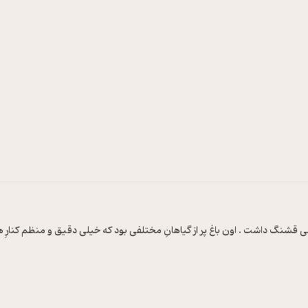
 قشنگ داشت . اون باغ پر از گیاهانِ مختلفی بود که خیلی دقیق و منظم کنارِ هم 