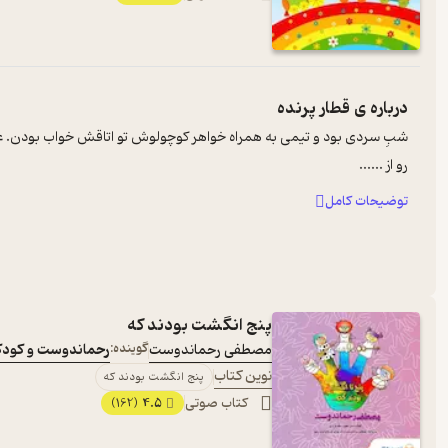
درباره ی
قطار پرنده
شبِ سردی بود و تیمی به همراه خواهر کوچولوش تو اتاقش خواب بودن. 
رو از ...
...
توضیحات کامل
پنج انگشت بودند که
مصطفی رحماندوست
گوینده:
رحماندوست و کودک
نوین کتاب
پنج انگشت بودند که
کتاب صوتی
4.5
(162)