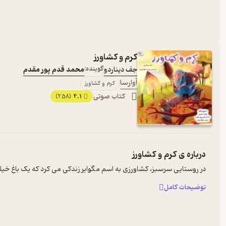
کرم و کشاورز
جف دیناردو
گوینده:
محمد قدم پور مقدم
آوارسا
کرم و کشاورز
کتاب صوتی
4.1
(258)
درباره ی
کرم و کشاورز
در روستایی سرسبز، کشاورزی به اسم مگوایر زندکی می ‌کرد که یک باغ خیلی
توضیحات کامل