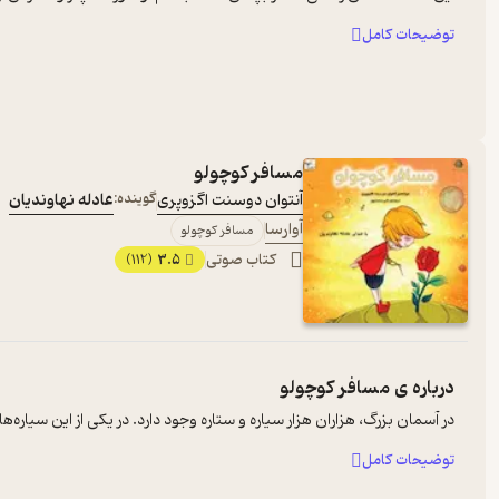
توضیحات کامل
مسافر کوچولو
آنتوان دوسنت اگزوپری
گوینده:
عادله نهاوندیان
آوارسا
مسافر کوچولو
کتاب صوتی
3.5
(112)
درباره ی
مسافر کوچولو
در آسمان بزرگ، هزاران هزار سیاره و ستاره وجود دارد. در یکی از این سیار
توضیحات کامل