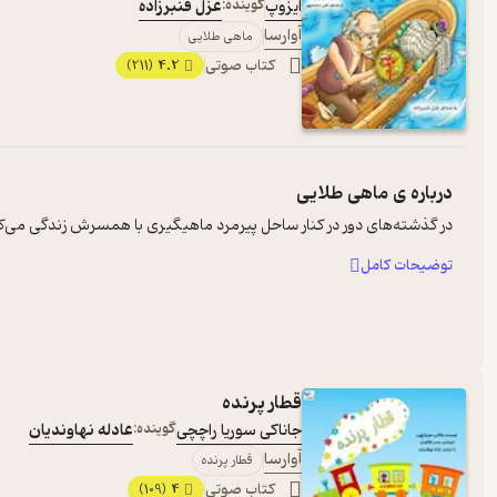
ایزوپ
گوینده:
غزل قنبرزاده
آوارسا
ماهی طلایی
کتاب صوتی
4.2
(211)
درباره ی
ماهی طلایی
در گذشته‌های دور در کنار ساحل پیرمرد ماهیگیری با همسرش زندگی می‌کرد.
توضیحات کامل
قطار پرنده
جاناکی سوریا راچچی
گوینده:
عادله نهاوندیان
آوارسا
قطار پرنده
کتاب صوتی
4
(109)