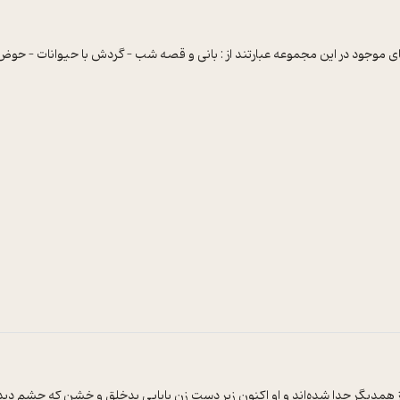
موجود در این مجموعه عبارتند از : بانی و قصه شب – گردش با حیوانات – حوض پ
مدیگر جدا شده‌اند و او اکنون زیر دست زن بابایی بدخلق و خشن که چشم دیدن وی را 