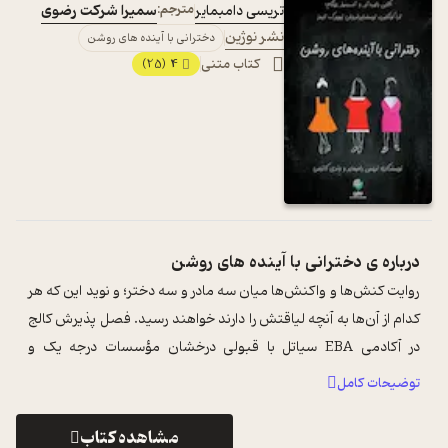
تریسی دامبمایر
مترجم:
سمیرا شرکت رضوی
نشر نوژین
دخترانی با آینده های روشن
کتاب متنی
4
(25)
درباره ی
دخترانی با آینده های روشن
روایت کنش‌ها و واکنش‌ها میان سه مادر و سه دختر؛ و نوید این که هر
کدام از آن‌ها به آنچه لیاقتش را دارند خواهند رسید. فصل پذیرش کالج
در آکادمی EBA سیاتل با قبولی درخشان مؤسسات درجه یک و
دانش‌آموزان شگفت ...
...
توضیحات کامل
مشاهده کتاب