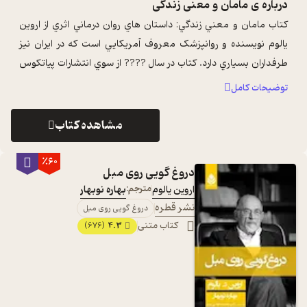
درباره ی
مامان و معنی زندگی
کتاب مامان و معني زندگي: داستان هاي روان درماني اثري از اروين
يالوم نويسنده و روانپزشک معروف آمريکايي است که در ايران نيز
طرفداران بسياري دارد. کتاب در سال ???? از سوي انتشارات پياتکوس
(Piatkus) در ...
...
توضیحات کامل
مشاهده کتاب
٪60
دروغ گویی روی مبل
اروین یالوم
مترجم:
بهاره نوبهار
نشر قطره
دروغ گویی روی مبل
کتاب متنی
4.3
(676)