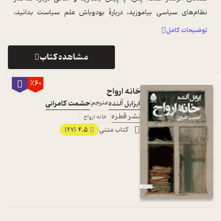
نظام‌های سیاسی بیاموزید، دربارۀ بودوباش علم سیاست بدانید،
اصطلاحات کلیدی را یاد ...
...
توضیحات کامل
مشاهده کتاب
٪60
خانه ارواح
ایزابل آلنده
مترجم:
حشمت کامرانی
نشر قطره
خانه ارواح
کتاب متنی
4.5
(47)