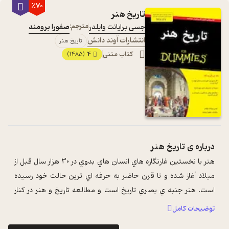
٪70
تاریخ هنر
جسی برایانت وایلدر
مترجم:
صفورا برومند
انتشارات آوند دانش
تاریخ هنر
کتاب متنی
4
(1485)
درباره ی
تاریخ هنر
هنر با نخستين غارنگاره هاي انسان هاي بدوي در 30 هزار سال قبل از
ميلاد آغاز شده و تا قرن حاضر به حرفه اي ترين حالت خود رسيده
است. هنر جنبه ي بصري تاريخ است و مطالعه تاريخ و هنر در کنار
يکديگر، به اين ...
...
توضیحات کامل