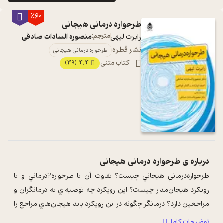
٪60
طرحواره درمانی هیجانی
رابرت لیهی
مترجم:
منصوره السادات صادقی
نشر قطره
طرحواره درمانی هیجانی
کتاب متنی
4.4
(39)
درباره ی
طرحواره درمانی هیجانی
طرحواره‌درماني هيجاني چيست؟ تفاوت آن با طرحواره‌?درماني و با
رويکرد هيجان‌مدار چيست؟ اين رويکرد چه توصيه‌اي به درمانگران و
مراجعين دارد؟ درمانگر چگونه در اين رويکرد بايد هيجان‌هاي مراجع را
ببيند؟ درما ...
...
توضیحات کامل