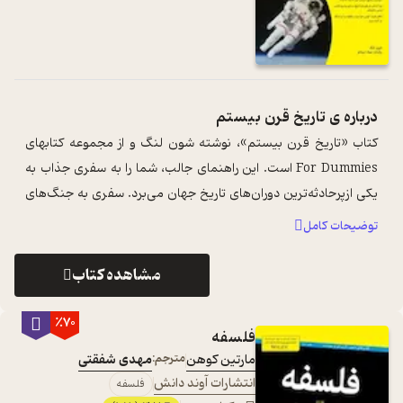
درباره ی
تاریخ قرن بیستم
کتاب «تاریخ قرن بیستم»‌، نوشته شون لنگ و از مجموعه کتابهای
For Dummies است. این راهنمای جالب، شما را به سفری جذاب به
یکی ازپرحادثه‌ترین دوران‌های تاریخ جهان می‌برد. سفری به جنگ‌های
جهانی، نظم نوین جه ...
...
توضیحات کامل
مشاهده کتاب
٪70
فلسفه
مارتین کوهن
مترجم:
مهدی شفقتی
انتشارات آوند دانش
فلسفه