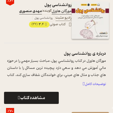
٪60
روانشناسی پول
مورگان ‏هاوزل
گوینده:
مهدی منصوری
رادیو مثبت
روانشناسی پول
کتاب صوتی
3.4
(32)
درباره ی
روانشناسی پول
مورگان هاوزل در کتاب روانشناسي پول، مباحث بسيار مهمي را در حوزه
مالي آموزش مي دهد و سعي دارد پيچيده ترين مسائل را با داستان
هاي جذاب و مثال هاي عيني، براي خوانندگان شفاف سازي کند. کتاب
روانشناسي پول ...
...
توضیحات کامل
مشاهده کتاب
٪70