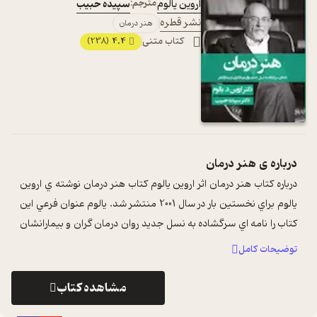
اروین یالوم
مترجم:
سپیده حبیب
نشر قطره
هنر درمان
کتاب متنی
4.4
(238)
درباره ی
هنر درمان
درباره کتاب هنر درمان اثر اروين يالوم کتاب هنر درمان نوشته ي اروين
يالوم براي نخستين بار در سال 2001 منتشر شد. يالوم عنوان فرعي اين
کتاب را نامه اي سرگشاده به نسل جديد روان درمان گران و بيمارانشان
...
...
توضیحات کامل
مشاهده کتاب