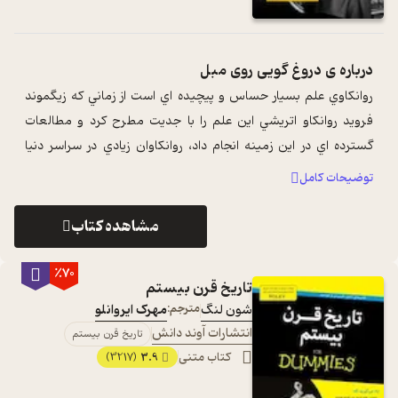
درباره ی
دروغ گویی روی مبل
روانکاوي علم بسيار حساس و پيچيده اي است از زماني که زيگموند
فرويد روانکاو اتريشي اين علم را با جديت مطرح کرد و مطالعات
گسترده اي در اين زمينه انجام داد، روانکاوان زيادي در سراسر دنيا
تلاش کرده اند به ...
...
توضیحات کامل
مشاهده کتاب
٪70
تاریخ قرن بیستم
شون لنگ
مترجم:
مهرک ایروانلو
انتشارات آوند دانش
تاریخ قرن بیستم
کتاب متنی
3.9
(3217)