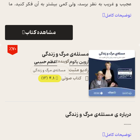
عجیب و غریب به نظر برسد، ولی کمی بیشتر به آن فکر کنید. ما
مدرسه‌های عالی زیادی ن ...
...
توضیحات کامل
مشاهده کتاب
٪70
مسئله‌ی مرگ و زندگی
اروین یالوم
گوینده:
اعظم حبیبی
رادیو مثبت
مسئله‌ی مرگ و زندگی
کتاب صوتی
4.1
(13)
درباره ی
مسئله‌ی مرگ و زندگی
...
...
توضیحات کامل