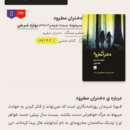
٪70
دختران مطرود
سیمونه سنت جیمز
مترجم:
بهاره شریفی
نشر سنگ
دختران مطرود
کتاب متنی
4.2
(87)
درباره ی
دختران مطرود
فیونا شریدان روزنامه‌نگاری است که نمی‌تواند از فکر کردن به حوادث
مربوط به مرگ خواهرش دست بکشد. بیست سال پیش، جسد خواهر
او را نزدیک ساختمان مخروبه‌ای به نام آیدلوایلد هال پیدا کرده‌اند. این