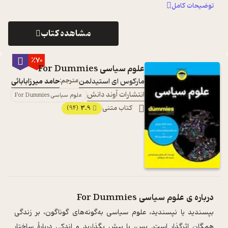
اتفاق زندگی ...
...
توضیحات کامل
مشاهده کتاب
٪70
علوم سیاسی For Dummies
مارکوس ای استیدلمن
مترجم:
حامد میرزابابائی
انتشارات آوند دانش
علوم سیاسی For Dummies
کتاب متنی
3.9
(94)
درباره ی
علوم سیاسی For Dummies
بپسندید یا نپسندید، علوم سیاسی به‌گونه‌های گوناگون، بر زندگی
همگان اثرگذار است. پس، پا پیش بگذارید و اندکی دربارۀ ساختار