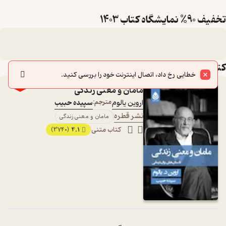
تخفیف 90% نمایشگاه کتاب 1403
کتاب‌های این لیست
خطایی رخ داد، اتصال اینترنت خود را بررسی کنید.
٪60
مامان و معنی زندگی
اروین یالوم
مترجم:
سپیده حبیب
نشر قطره
مامان و معنی زندگی
کتاب متنی
4.1
(3740)