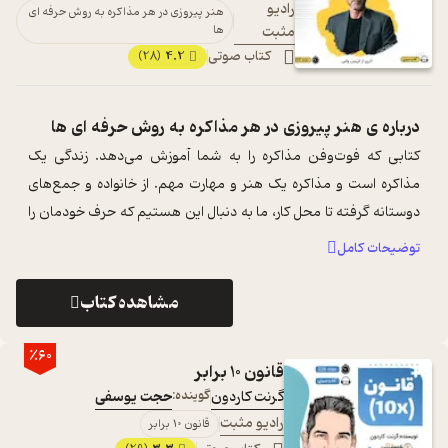
رادیو
هنر پیروزی در هر مذاکره به روش حرفه ای
مثبت
ها
کتاب صوتی
4.2
(28)
درباره ی
هنر پیروزی در هر مذاکره به روش حرفه ای ها
کتابی که فوت‌و‌فن مذاکره را به شما آموزش می‌دهد. زندگی یک
مذاکره است و مذاکره یک هنر و مهارت مهم. از خانواده و جمع‌های
دوستانه گرفته تا محل کار، ما به دنبال این هستیم که حرف خودمان را
به کرسی بنشان ...
...
توضیحات کامل
مشاهده کتاب
٪60
قانون 10 برابر
گرنت کاردون
گوینده:
حجت یوسفی
رادیو مثبت
قانون 10 برابر