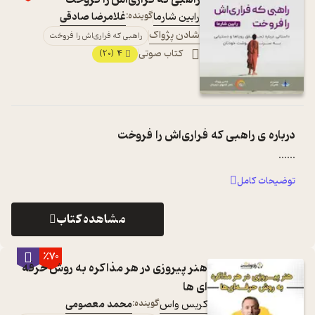
رابین شارما
گوینده:
غلامرضا صادقی
شادن پژواک
راهبی که فراری‌اش را فروخت
کتاب صوتی
4
(20)
درباره ی
راهبی که فراری‌اش را فروخت
...
...
توضیحات کامل
مشاهده کتاب
٪70
هنر پیروزی در هر مذاکره به روش حرفه
ای ها
کریس واس
گوینده:
محمد معصومی