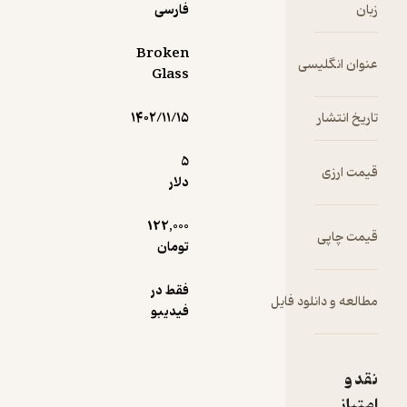
فکر کنم تو
زبان
فارسی
فقط
می‌خوای از
Broken
عنوان انگلیسی
ظرف
Glass
شستن
خلاص شی.
تاریخ انتشار
۱۴۰۲/۱۱/۱۵
سیلویا :
(خنده‌ی
5
قیمت ارزی
طولانی.) اوه
دلار
بس کنید.
شما
122,000
قیمت چاپی
اسب‌سواری
تومان
رو خیلی
دوست
فقط در
دارید.
مطالعه و دانلود فایل
فیدیبو
این‌طور
نیست؟
هیمان :
نقد و
خب، روی
امتیاز
اسب، هیچ