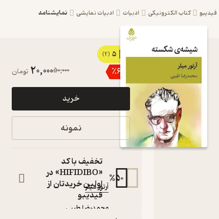
نمایشنامه
یبو
کتاب الکترونیکی
ادبیات
ادبیات نمایشی
5
کتاب
(2)
20,000
50,000
٪
60
تومان
شیشه‌ی
شکسته
خرید
اثر آرتور
میلر نشر
نمونه
قطره
کتاب
تخفیف با کد
متنی
«HIFIDIBO» در
50
%
نویسنده
:
اولین خریدتان از
آرتور میلر
فیدیبو
مترجم
:
محمدرضا طیبی
ناشر
: