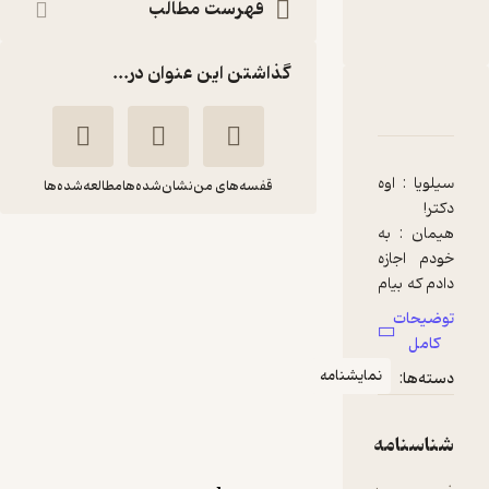
فهرست مطالب
نشر قطره
گذاشتن این عنوان در...
دربارۀ شیشه‌ی شکسته
شناسنامه
نقدها و امتیازها
سیلویا : اوه
قفسه‌های من
نشان‌شده‌ها
مطالعه‌شده‌ها
دکتر!
هیمان : به
شیشه‌ی شکسته
خودم اجازه
آرتور میلر
محمدرضا طیبی
دادم که بیام
تو؛ امیدوارم
توضیحات
نشر قطره
نترسونده
کامل
باشمت...
نمایشنامه
دسته‌ها:
سیلویا : اوه
5
(2)
نه!
20,000
50,000
٪
60
خوشحالم
تومان
شناسنامه
که اومدید.
بشینید.