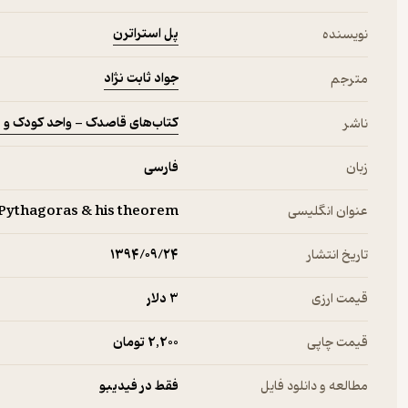
گسترش مکتب فیثاغورث پس از مرگ او آمده است. در پایان کتاب نیز ما
پل استراترن
نویسنده
۲۰۰۰ سال پیش از میلاد مسیح تا سال نشر کتاب آمده است که مخاطب علاق
جهان دست یابد.
جواد ثابت نژاد
مترجم
کتاب‌های قاصدک - واحد کودک و ن
کتاب آشنایی با فیثاغورث با نظر کارشناسان برای دانش‌آموز مناسب ارز
ناشر
مخاطبان زیادی را به خود جلب کرده و تاکنون به چندین زبان برگردانده ش
زبان
فارسی
‌درباره‌ی پل استراترن نویسنده‌ی کتاب آشنایی با فیثاغورث
عنوان انگلیسی
Pythagoras & his theorem.
تاریخ انتشار
۱۳۹۴/۰۹/۲۴
پل استراترن متولد سال ۱۹۴۰ در لندن است. او دوران کو
پل استراترن پس از فارغ‌التحصیلی از ترینیتی با یک ناوگان تجاری در
قیمت ارزی
3 دلار
هیمالیا را گشت. استراترن در حال حاضر در دانشگاه کینگستون ریاضیات
قیمت چاپی
2,200 تومان
یکی از دغدغه‌های مهم استراترن در زندگی‌اش ارتباط مردم با دنیای علم 
مطالعه و دانلود فایل
فقط در فیدیبو
تلاش کرده مردم عادی بتوانند با دنیای محققان و دانشمندان ارتباط برقرار ک