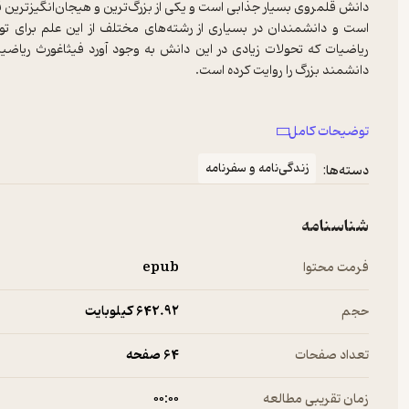
دانش قلمروی بسیار جذابی است و یکی از بزرگ‌ترین و هیجان‌انگیزترین ق
است و دانشمندان در بسیاری از رشته‌های مختلف از این علم برای توص
ریاضیات که تحولات زیادی در این دانش به وجود آورد فیثاغورث ریاضیدا
دانشمند بزرگ را روایت کرده است.
توضیحات کامل
زندگی‌نامه و سفرنامه
دسته‌ها:
‌درباره‌ی کتاب آشنایی با فیثاغورث اثر پل استراترن
شناسنامه
فرمت محتوا
epub
ریاضی‌دانی عجیب و نابغه‌ای بزرگ در طول تاریخ را روایت می‌کند که 
سال‌های زیادی از زندگی‌اش را وقف دانش کند و دستاوردهای بزرگی داش
حجم
642.۹۲ کیلوبایت
آشنایی با فیثاغورث آورده است.
تعداد صفحات
64 صفحه
کتاب آشنایی با فیثاغورث با مقدمه‌ای درباره‌ی فیثاغورث و کارهای او آ
زمان تقریبی مطالعه
۰۰:۰۰
محتوای اصلی کتاب آمده که در آن به زندگی و کار فیثاغورث پرداخته‌شده 