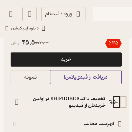
ورود / ثبت‌نام
دانلود اپلیکیشن
4.1
(8)
45,500
70,000
٪
35
تومان
خرید
دریافت از فیدی‌پلاس!
نمونه
تخفیف با کد «HIFIDIBO» در اولین
%
50
خریدتان از فیدیبو
فهرست مطالب