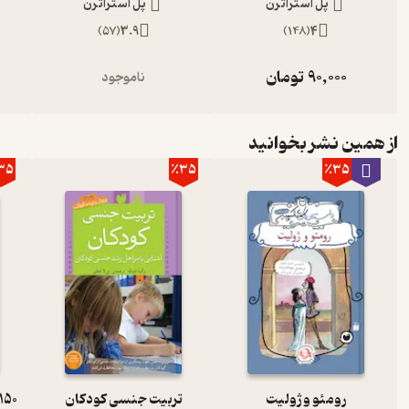
پل استراترن
پل استراترن
مشاهده کنید.
)
57
(
3.9
)
148
(
4
90,000
تومان
ناموجود
‌در بخشی از کتاب آشنایی با فیثاغورث می‌خوانیم
از همین نشر بخوانید
35
٪35
٪35
برخی از مورخین عقیده دارد که داستان مرگ هیپاسوس و قتل فیثاغورثی‌ها
باشد که به آن حادثه برمی‌گردد. مدارکی که درباره‌ی فیثاغورث و فیثاغور
اعتبار قابل‌اثباتی ندارند. چون فقط می‌توانیم مدارک تکه‌تکه‌ای را که ب
می‌سازند که تا حدودی می‌توانیم مطالبی درباره آن مطرح کنیم.
از طرف دیگر، فیثاغورثی‌ها همیشه با همدیگر بد نبودند. گفته می‌ش
گرفتند و در ضیافت با گوشت کباب شده‌ی گاو از مهمانان پذیرایی کرد. گ
خود داشته‌اند.
رومئو و ژولیت
تربیت جنسی کودکان