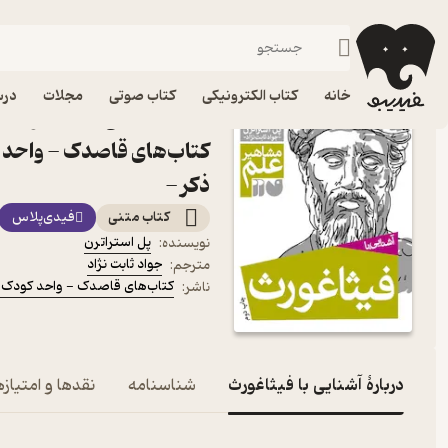
زندگی‌نامه و سفرنامه
فیدیبو
کتاب صوتی
خانه
کتاب الکترونیکی
کتاب صوتی
مجلات
درس
کتاب آشنایی با فیثاغورث ا
کتاب‌های قاصدک - واحد ک
ذکر -
کتاب متنی
فیدی‌پلاس
پل استراترن
نویسنده
:
جواد ثابت نژاد
مترجم
:
کتاب‌های قاصدک - واحد کودک و 
ناشر
:
دربارۀ آشنایی با فیثاغورث
شناسنامه
نقدها و امتیازه