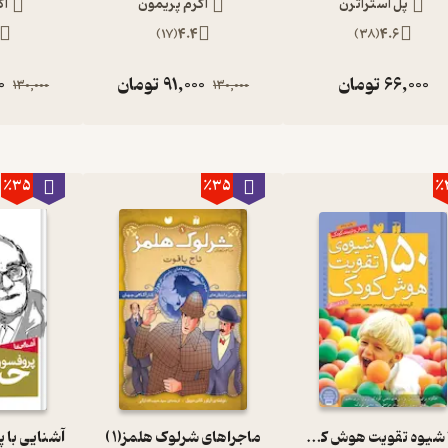
پل استراترن
اکرم پریمون
اک
)
17
(
4.4
)
38
(
4.6
66,000
تومان
91,000
تومان
0
130,000
130,000
٪35
٪35
٪
یی که از راز دوازده‌وجهی پرده برداشتند، ممکن است افسانه‌هایی دیگر
ثی‌ها داریم، از بسیاری از منابع مختلف قدیمی گرفته‌شده‌اند و معمولاً
ه دست ما رسیده‌اند، بازگوییم. به‌هرحال، این‌ها تصاویر کلی و مشخصی را
ود که وقتی فیثاغورث قضیه‌ی معروفش را کشف کرد، با مریدهایش جشن
یاه‌خواران پر و پا قرص حتماً دلیل شگفت‌انگیزی برای این نقض قوانین
150 شیوه تقویت هوش کودک
ماجراهای شرلوک هلمز(1 )
آشنایی با 