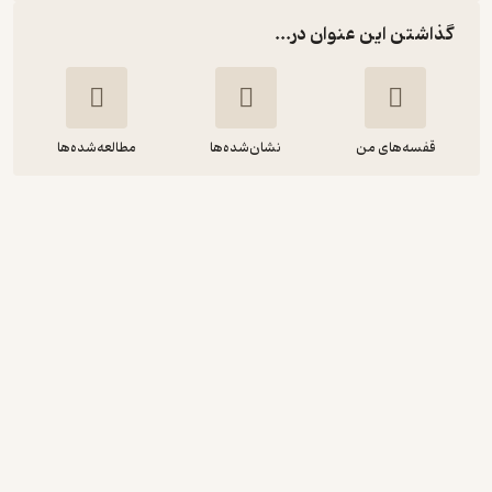
گذاشتن این عنوان در...
قفسه‌های من
نشان‌شده‌ها
مطالعه‌شده‌ها
آشنایی با فیثاغورث
پل استراترن
جواد ثابت نژاد
کتاب‌های قاصدک - واحد کودک و نوجوان انتشارات
ذکر -
4.1
(8)
45,500
70,000
٪
35
تومان