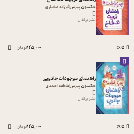
جکسون پیرس
فرزانه مختاری
نشر پرتقال
145,000
5
تومان
)
6
(
راهنمای موجودات جادویی
جکسون پیرس
عاطفه احمدی
نشر پرتقال
145,000
5
تومان
)
9
(