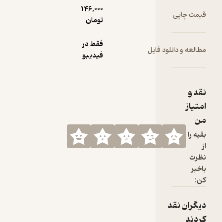
146,000
تومان
فقط در
ود فایل
فیدیبو