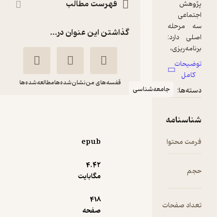
فهرست مطالب
گذاشتن این عنوان در...
قفسه‌های من
نشان‌شده‌ها
مطالعه‌شده‌ها
امعه‌شناسی
طراحی پژوهش های
اجتماعی
نورمن
حسن
epub
بلیکی
چاوشیان
4.۴۲
نشر نی
مگابایت
پربار 🌳
(
1
)
3.9
(29)
418
ت
225,000
صفحه
250,000
٪
10
تومان