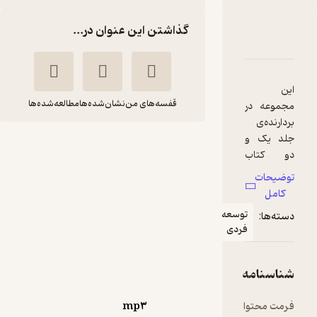
گذاشتن این عنوان در...
دربارۀ اشتباهات یک زن
شناسنامه
نقدها و امتیازها
این
قفسه‌های من
نشان‌شده‌ها
مطالعه‌شده‌ها
مجموعه در
بردارنده‌ی
جلد یک و
اشتباهات یک زن
دو کتاب
ام سوسا
بهجت توجه
اشتباهات
توضیحات
یک زن، اثر
داهی
کامل
ام.سوسا
توسعه
دسته‌ها:
می‌باشد.
فردی
منتظر امتیاز
جلد اول این
26,000
52,000
٪
50
تومان
مجموعه اش
شناسنامه
تباهات یک
زن:
فرمت محتوا
mp۳