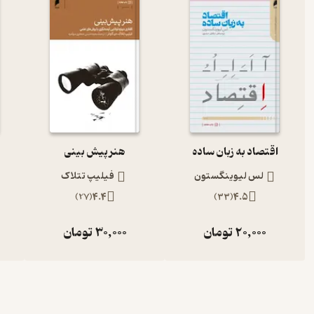
‫اقتصاد به زبان ساده
هنر پیش بینی
لس لیوینگستون‮‬ ‫
فیلیپ تتلاک
)
27
(
4.4
)
33
(
4.5
20,000
تومان
30,000
تومان