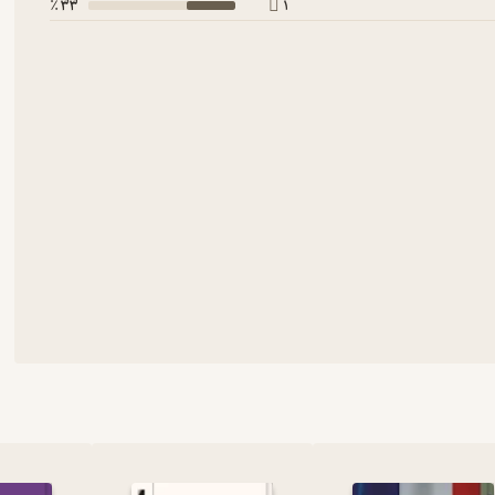
33 ٪
1