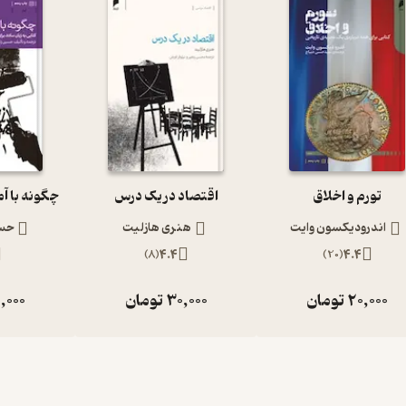
تورم و اخلاق
اقتصاد در یک درس
چگونه با آم
اندرودیکسون وایت
هنری هازلیت
حسی
)
8
(
4.4
)
20
(
4.4
20,000
تومان
30,000
تومان
,000