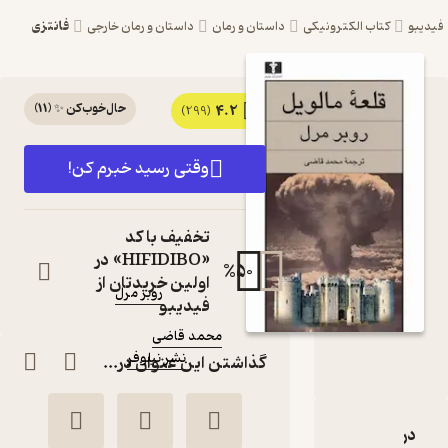
فانتزی
و
کتاب الکترونیکی
داستان و رمان
داستان و رمان خارجی
حال‌خوب‌کن ✨
(
11
)
4.2
کتاب قلعه
(299)
مالویل اثر
وقتی رسید خبرم کن!
روبر مرل نشر
نیلوفر
تخفیف با کد
کتاب
«HIFIDIBO» در
%
50
متنی
اولین خریدتان از
روبر مرل
نویسنده
:
فیدیبو
مترجم
:
محمد قاضی
نشر نیلوفر
ناشر
:
گذاشتن این عنوان در...
دربارۀ قلعه مالویل
نقدها و امتیازها