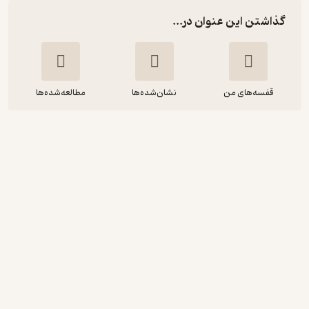
گذاشتن این عنوان در...
قفسه‌های من
نشان‌شده‌ها
مطالعه‌شده‌ها
مسئولیت اجتماعی دانشگاه
و دیگران
مریم عالم زاده
پژوهشکده مطالعات فرهنگی و اجتماعی
منتظر امتیاز
177,300
197,000
٪
10
تومان