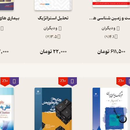
زیست و زمین شناسی هشتم
تحلیل استراتژیک
و دیگران
و دیگران
)
4
(
3.5
)
9
(
4.1
611,500
تومان
22,000
تومان
,000
٪10
٪10
٪10