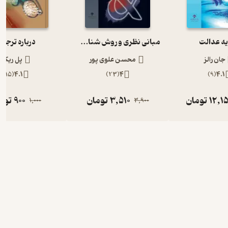
ه عدالت
مبانی نظری و روش شناسی مطالعات میان رشته ای
درباره ترجم
جان رالز
محسن علوی پور
پل ریکور
)
15
(
4.1
)
23
(
4
)
9
(
4.1
12,1
تومان
3,510
تومان
900
توم
1,000
3,900