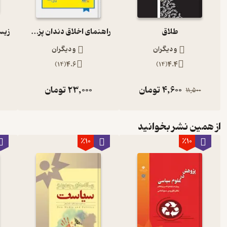
طلاق
راهنمای اخلاق دندان پزشکی
و دیگران
و دیگران
)
14
(
4.6
)
14
(
4.4
4,600
تومان
23,000
تومان
11,500
از همین نشر بخوانید
٪10
٪10