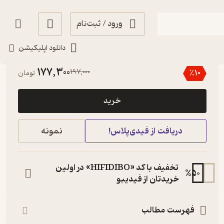
ورود / ثبت‌نام
دانلود اپلیکیشن
منتظر امتیاز
177,300
197,000
٪
10
تومان
خرید
دریافت از فیدی‌پلاس!
نمونه
تخفیف با کد «HIFIDIBO» در اولین
%
50
خریدتان از فیدیبو
فهرست مطالب