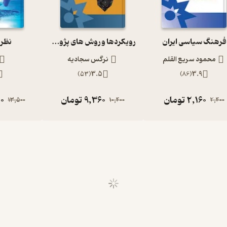
فرهنگ سیاسی ایران
رویکردها و روش های پژوهش در فلسفه تعلیم و تربیت
نظری
محمود سریع القلم
نرگس سجادیه
)
53
(
3.5
)
86
(
3.9
2,160
تومان
9,360
تومان
50
13,500
10,400
2,400