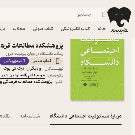
روانشناسی و علوم تربیتی
فیدیبو
کتاب درسی، کتاب کمک درسی
دانشگاهی
خانه
کتاب الکترونیکی
کتاب صوتی
مجلات
درس
کتاب مسئولیت اجتماعی دان
پژوهشکده مطالعات فرهن
رسالت دانشگاه در جهان پیچیده امروز
کتاب متنی
فیدی‌پلاس
و دیگران
،
درک کی بوک
نویسندگان
:
مریم عالم زاده
،
آرمین امیر
و
مترجمان
:
پژوهشکده مطالعات فرهنگی و 
ناشر
:
دربارۀ مسئولیت اجتماعی دانشگاه
شناسنامه
نقدها