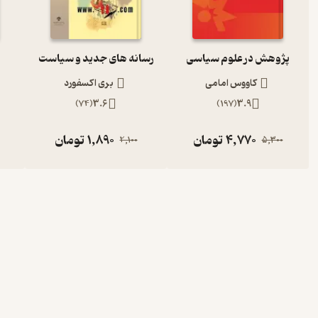
پژوهش در علوم سیاسی
رسانه های جدید و سیاست
کاووس امامی
بری اکسفورد
)
74
(
3.6
)
197
(
3.9
4,770
تومان
1,890
تومان
2,100
5,300