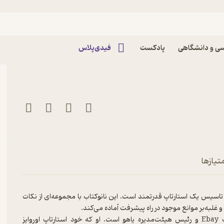
 گذار عزیز اثر مینارد وب
ی و دانشگاهی
پادکست
فیدی‌پلاس
هند کسب و کاری را شروع کنند
تیازها
و تاسیس یک استارتاپ قدرتمند است. این نانوکتاب با مجموعه‌ای از نکات
مینارد وب (Maynard Webb)، یک سرمایه‌گذار، مدیر سابق عملیات Ebay و رئیس هیئت‌مدیره یاهو است. او که خود استارتاپ اوروایز