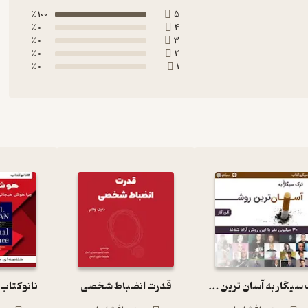
100 ٪
5
0 ٪
4
0 ٪
3
0 ٪
2
0 ٪
1
ترک سیگار به آسان ترین روش
قدرت انضباط شخصی
نانوکتاب