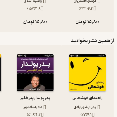
مهدی افشاریان
راضیه اسدی
)
154
(
3.9
)
243
(
4.3
15,800
تومان
15,800
تومان
از همین نشر بخوانید
راهنمای خوشحالی
پدر پولدار پدر فقیر
پدرام شهرآبادی
دادبه دادمهر
)
526
(
4.2
)
73
(
4.1