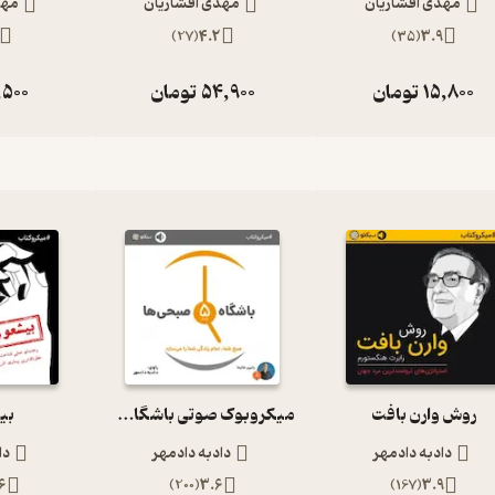
مهدی افشاریان
مهدی افشاریان
مهد
)
27
(
4.2
)
35
(
3.9
15,800
تومان
54,900
تومان
,500
روش وارن بافت
میکروبوک صوتی باشگاه 5 صبحی ها
بی
دادبه دادمهر
دادبه دادمهر
دا
6
)
200
(
3.6
)
167
(
3.9