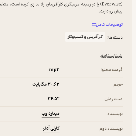
(Everwise) را در زمینه مربیگری کارآفرینان راه‌اندازی کرده‌ 
کارلی آدلر (Carlye Adler)، خبرنگاری موفق است که جوا
توضیحات کامل
پرفروش نیویورک تایمز با عناوین «مراقبه برای شکاکین بی‌قرار» و 
کارآفرینی و کسب‌وکار
دسته‌ها:
هستند که مروری کلی از نکات مهم کتاب را در اختیار شما قرار می‌دهند. با 
در اختیار دارید. همچنین نانوکتاب‌ها شما را با کتاب‌های جدید آشنا می‌کنن
شناسنامه
فرمت محتوا
mp۳
حجم
30.۶۳ مگابایت
مدت زمان
۳۶:۵۲
مینارد وب
نویسنده
کارلی آدلر
نویسنده دوم