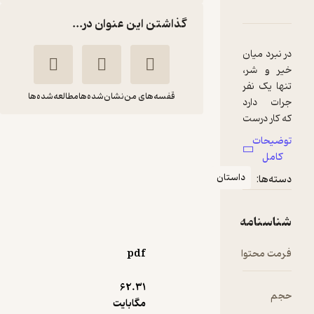
رفیق باحال
امه
دها و امتیازها
گذاشتن این عنوان در...
قفسه‌های من
نشان‌شده‌ها
مطالعه‌شده‌ها
شش رفیق باحال
جنیفر ال
صدیقه
هوم
تاجیک
استان
انتشارات قدیانی
60,000
5
(2)
تومان
pdf
62.۳۱
مگابایت