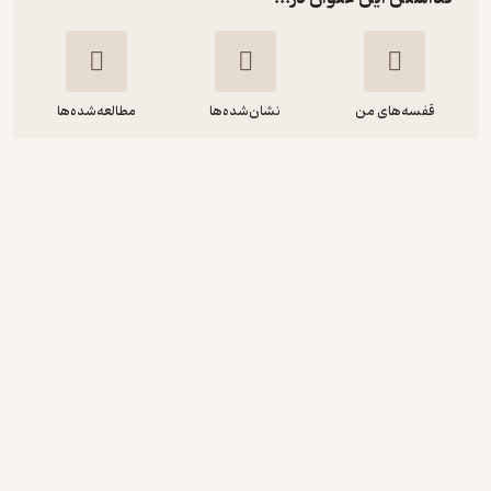
قفسه‌های من
نشان‌شده‌ها
مطالعه‌شده‌ها
قلب من و دیگر سیاهچاله ها
جاسمین وارگا
آیلین آتیک
آذرباد
58,200
4
(8)
تومان
دریافت از فیدی‌پلاس!
نمونه