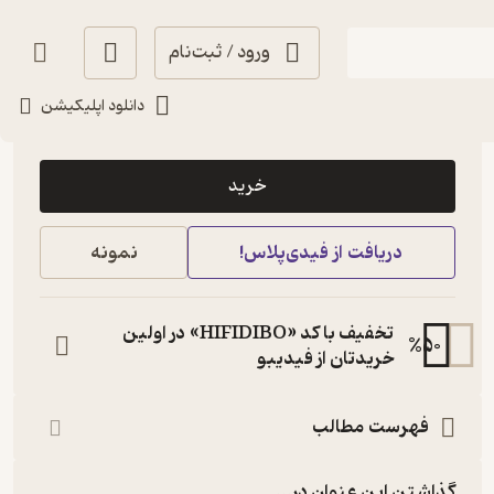
ورود / ثبت‌نام
دانلود اپلیکیشن
58,200
4
(8)
تومان
خرید
دریافت از فیدی‌پلاس!
نمونه
تخفیف با کد «HIFIDIBO» در اولین
%
50
خریدتان از فیدیبو
فهرست مطالب
گذاشتن این عنوان در...