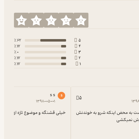
62 ٪
5
12 ٪
4
0 ٪
3
12 ٪
2
12 ٪
1
s s
s
5
۱۳۹۸-۰۵-۰۱
۱۳۹
فوق العاده است به محض اینکه شرو به خوندنش 
خیلی قشنگه و موضوع تازه ای داره
زش نمیکشی