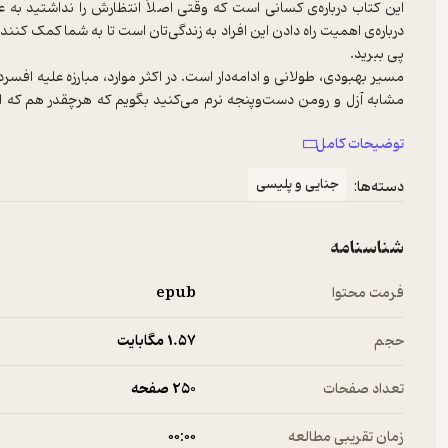
این کتاب درباره‌ی کسانی است که وقتی اصلاً انتظارش را نداشتید به 
درباره‌ی اهمیت راه دادن این افراد به زندگی‌تان است تا به شما کمک کنند
مسیر بهبودی، طولانی و ادامه‌دار است. در اکثر موارد، مبارزه علیه افسرد
مشابه آزل و رومن دست‌وپنجه نرم می‌کنید بگویم که هرچقدر هم که 
می‌کنید، باید با آن مثل یک مورد اورژانسی پزشکی برخورد کنید. خو
توضیحات کامل
مشاوره‌ی بسیاری وجود دارند. امیدوارم بتوانید این قدرت را پیدا کنید ت
نظر برسد. صدای ما قدرتمندترین چیزی است که داریم.
جنایی و پلیسی
دسته‌ها:
شناسنامه
فرمت محتوا
epub
حجم
1.۵۷ مگابایت
تعداد صفحات
250 صفحه
زمان تقریبی مطالعه
۰۰:۰۰