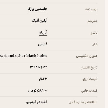
جاسمین وارگا
نویسنده
آیلین آتیک
مترجم
آذرباد
ناشر
زبان
فارسی
عنوان انگلیسی
art and other black holes
تاریخ انتشار
۱۳۹۸/۰۴/۱۲
قیمت ارزی
3 دلار
قیمت چاپی
58,200 تومان
مطالعه و دانلود فایل
فقط در فیدیبو