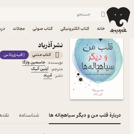
جنایی و پل
فیدیبو
کتاب الکترونیکی
داستان و رمان
داستان و رمان خارجی
خانه
کتاب الکترونیکی
کتاب صوتی
مجلات
درس
کتاب قلب من و دیگر سیاهچ
نشر آذرباد
کتاب متنی
فیدی‌پلاس
جاسمین وارگا
نویسنده
:
آیلین آتیک
مترجم
:
آذرباد
ناشر
:
دربارۀ قلب من و دیگر سیاهچاله ها
شناسنامه
نقدها