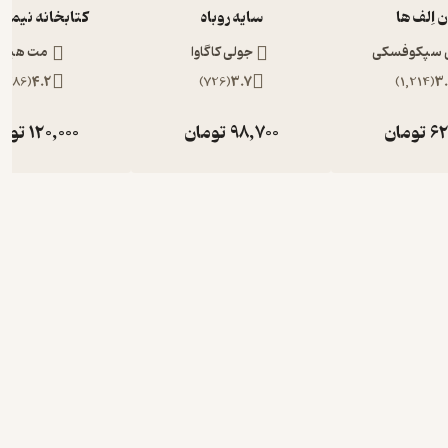
 اِلف ها
سایه روباه
کتابخانه نیمه
ی سپکوفسکی
جولی کاگاوا
مت هیگ
)
386
(
4.2
)
726
(
3.7
)
1,214
(
3
62
تومان
98,700
تومان
120,000
توم