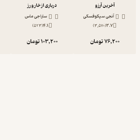
آخرین آرزو
درباری از خار و رز
آنجی سپکوفسکی
سارا جی ماس
)
523
(
4.1
)
3,570
(
3.7
76,200
تومان
103,200
تومان