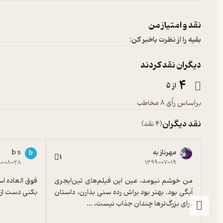
نقد و امتیاز من
بقیه را از نظرت باخبر کن:
دیگران نقد کردند
4
از 5
براساس رأی 8 مخاطب
نقد دیگران
(4 نقد)
مهرناز به
b s
b
1
۸-۰۸-۲۸
۱۳۹۹-۰۷-۱۹
من خوشم نیومد، عین این فیلم‌های تین‌ایجری 
آبگی بود. بهتر بود براش رده سنی بذارن، داستان 
بکنی دست ا
برای بزرگ‌ترها چندان جذاب نیست، ...