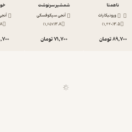
ناهمتا
شمشیر سرنوشت
خون
ورونیکا راث
آنجی سپکوفسکی
آنج
.8
)
1,657
(
3.8
)
1,440
(
3.5
89,700
تومان
71,700
تومان
,700