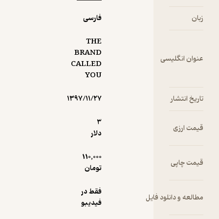
ت و
گذاری
فارسی
آنچه را
د به
THE
ر هدف
BRAND
ن انگلیسی
نشان
CALLED
.
YOU
 انتشار
۱۳۹۷/۱۱/۲۷
3
 ارزی
دلار
110,000
 چاپی
تومان
فقط در
ه و دانلود فایل
فیدیبو