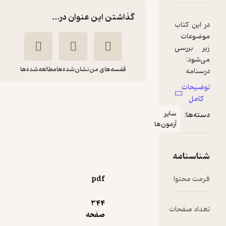
گذاشتن این عنوان در...
قفسه‌های من
نشان‌شده‌ها
مطالعه‌شده‌ها
گنجینه سوالات آزمون
های استخدامی
ایر
حسابداری
مون‌ها
ساره علی نیا جیلدانی
مهرگان قلم
pdf
140,000
2
(2)
تومان
344
ت
صفحه