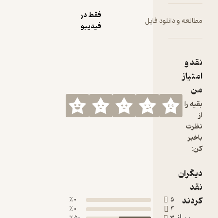
فقط در
ود فایل
فیدیبو
0 ٪
0 ٪