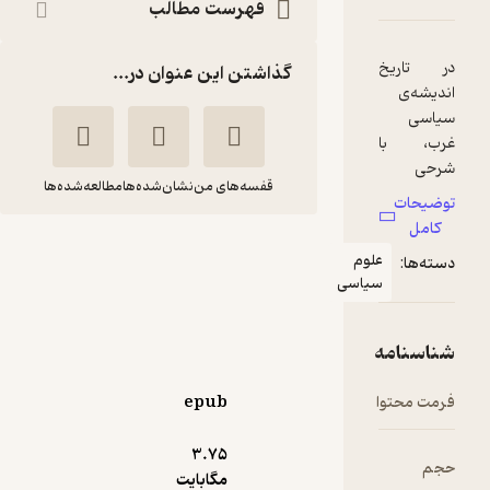
فهرست مطالب
گذاشتن این عنوان در...
قفسه‌های من
نشان‌شده‌ها
مطالعه‌شده‌ها
تاریخ اندیشه ی
لوم
سیاسی غرب جلد 1
یاسی
جان
جهانگیر معینی
مکللند
علمداری
نشر نی
epub
4.3
(16)
3.۷۵
171,000
190,000
مگابایت
٪
10
تومان