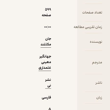
599
ت
صفحه
دریافت از
نمونه
مطالعه
۰۰:۰۰
فیدی‌پلاس!
جان
مکللند
جهانگیر
معینی
علمداری
نشر
نی
فارسی
A