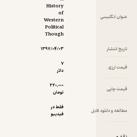
History
of
سی
Western
Political
Though
۱۳۹۷/۰۴/۰۳
7
دلار
220,000
تومان
فقط در
ود فایل
فیدیبو