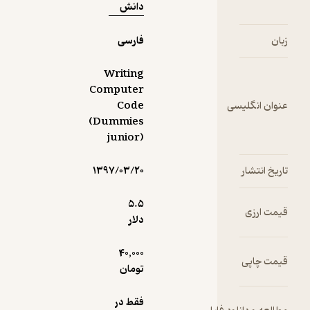
دانش
فارسی
Writing
Computer
سی
Code
(Dummies
junior)
۱۳۹۷/۰۳/۲۰
5.۵
دلار
40,000
تومان
فقط در