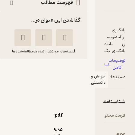
امه نویسی کامپیوتری
امه
دها و امتیازها
فهرست مطالب
گذاشتن این عنوان در...
قفسه‌های من
نشان‌شده‌ها
مطالعه‌شده‌ها
برنامه نویسی
کامپیوتری
موزش و
انستنی
کریس
نیلوفر رحیم
مینیک
زاده
انتشارات آوند دانش
pdf
آموزنده 🦉
(
1
)
4.2
(51)
9.۹۵
37,600
94,000
٪
60
تومان